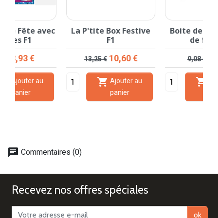
c
La P'tite Box Festive
Boite de 12 Crackers
F1
de fête F1
Prix de base
Prix
Prix de base
Prix
10,60 €
7,27 €
13,25 €
9,08 €


Ajouter au
Ajouter au
panier
panier
chat
Commentaires (0)
Recevez nos offres spéciales
ok