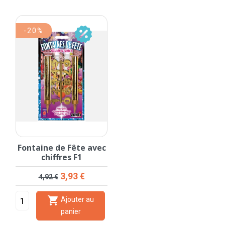
-20%
Fontaine de Fête avec
chiffres F1
Prix de base
Prix
3,93 €
4,92 €

Ajouter au
panier