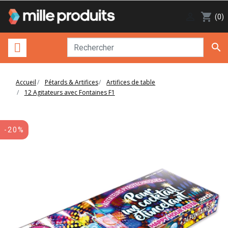

shopping_cart
(0)

Accueil
Pétards & Artifices
Artifices de table
12 Agitateurs avec Fontaines F1
-20%