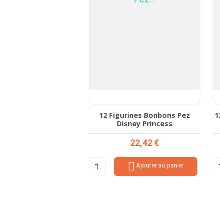
12 Figurines Bonbons Pez
1
Disney Princess
Prix
22,42 €

Ajouter au panier