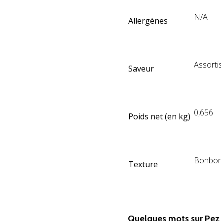
N/A
Allergènes
Assorti
Saveur
0,656
Poids net (en kg)
Bonbon
Texture
jhn
Quelques mots sur Pe