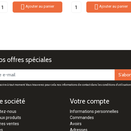


Ajouter au panier
Ajouter au panier
s offres spéciales
S’abo
rire à tout moment. Vous trouverez pour cela nos informations de contact dans les conditions d'utilisation 
e société
Votre compte
tez-nous
Informations personnelles
ux produits
Commandes
res ventes
Avoirs
es
Adresses