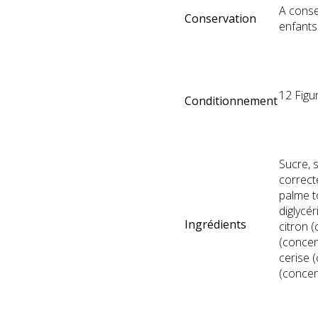
A conse
Conservation
enfants
12 Figu
Conditionnement
Sucre, s
correcte
palme t
diglycé
Ingrédients
citron 
(concen
cerise (
(concen