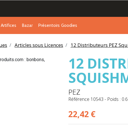
Artifices
Bazar
Présentoirs
Goodies
ues
Articles sous Licences
12 Distributeurs PEZ Sq
12 DIST
SQUISH
PEZ
Référence
10543
-
Poids : 0.
22,42 €