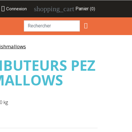

shopping_cart
Panier
Connexion
(0)

uishmallows
RIBUTEURS PEZ
MALLOWS
60 kg