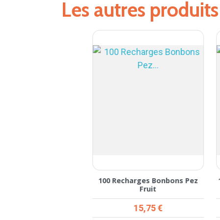
Les autres produit
ributeurs PEZ Gabby
100 Recharges Bonbons Pez
1
Dollhouse
Fruit
Prix
Prix
22,42 €
15,75 €