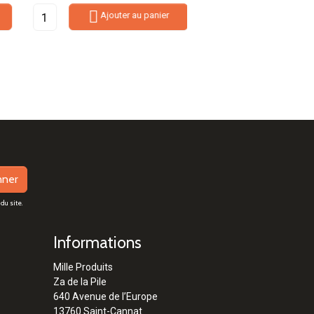


Ajouter au panier
Ajouter au
nner
du site.
Informations
Mille Produits
Za de la Pile
640 Avenue de l’Europe
13760 Saint-Cannat