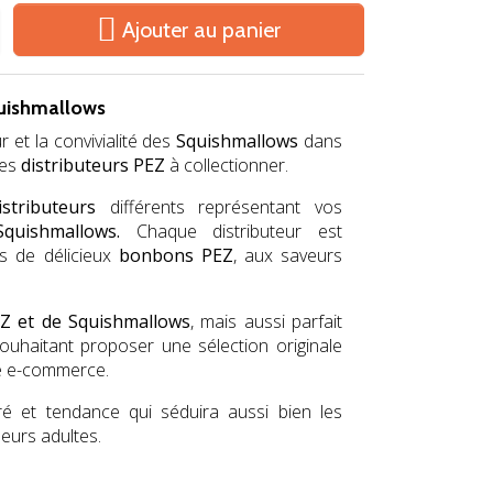

Ajouter au panier
quishmallows
 et la convivialité des
Squishmallows
dans
ces
distributeurs PEZ
à collectionner.
stributeurs
différents représentant vos
Squishmallows.
Chaque distributeur est
s de délicieux
bonbons PEZ
, aux saveurs
Z et de Squishmallows
, mais aussi parfait
ouhaitant proposer une sélection originale
ite e-commerce.
oré et tendance qui séduira aussi bien les
neurs adultes.