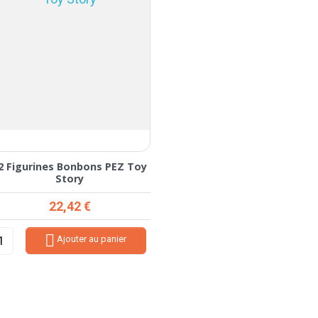
2 Figurines Bonbons PEZ Toy
Story
Prix
22,42 €

Ajouter au panier