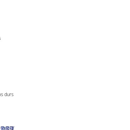
s
s durs
z