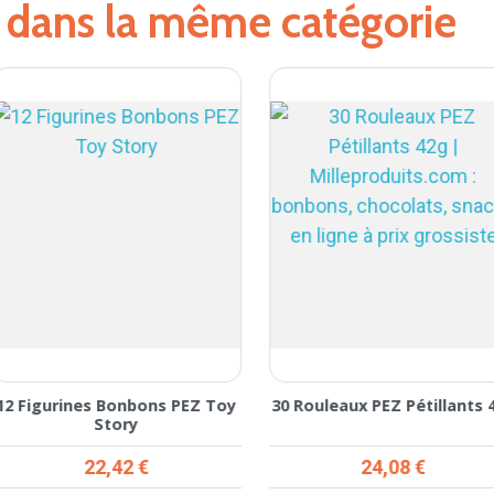
s dans la même catégorie
2 Figurines Bonbons PEZ Toy
30 Rouleaux PEZ Pétillants 4
Story
Prix
Prix
22,42 €
24,08 €