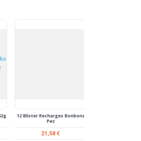
2g
12 Blister Recharges Bonbons
12 Distributeurs PEZ
Pez
Prix
Prix
21,58 €
22,42 €