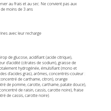
rver au frais et au sec. Ne convient pas aux
 de moins de 3 ans
rines avec leur recharge
irop de glucose, acidifiant (acide citrique),
ur d’acidité (citrates de sodium), graisse de
otalement hydrogénée, émulsifiant (mono et
rides d’acides gras), arômes, concentrés-couleur :
(concentré de carthame, citron), orange
tré de pomme, carotte, carthame, patate douce),
concentré de raisin, cassis, carotte noire), fraise
tré de cassis, carotte noire).