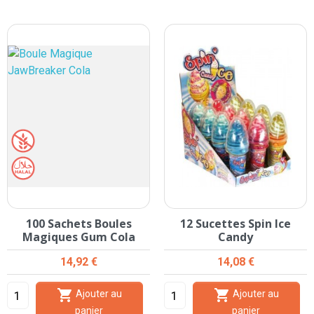
100 Sachets Boules
12 Sucettes Spin Ice
Magiques Gum Cola
Candy
Prix
Prix
14,92 €
14,08 €


Ajouter au
Ajouter au
panier
panier