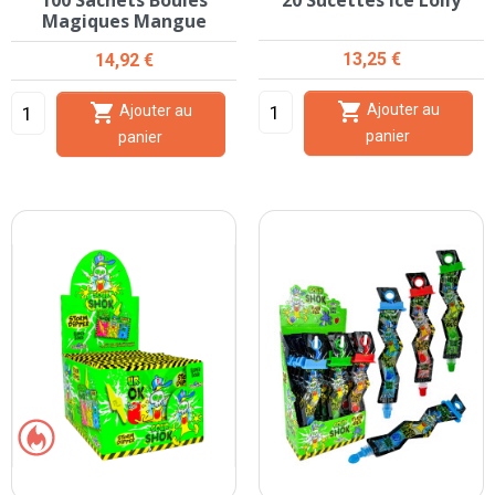
100 Sachets Boules
20 Sucettes Ice Lolly
Magiques Mangue
Prix
Prix
13,25 €
14,92 €


Ajouter au
Ajouter au
panier
panier