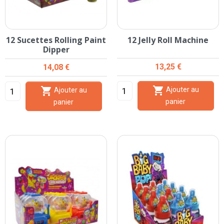
12 Sucettes Rolling Paint
12 Jelly Roll Machine
Dipper
Prix
Prix
13,25 €
14,08 €


Ajouter au
Ajouter au
panier
panier