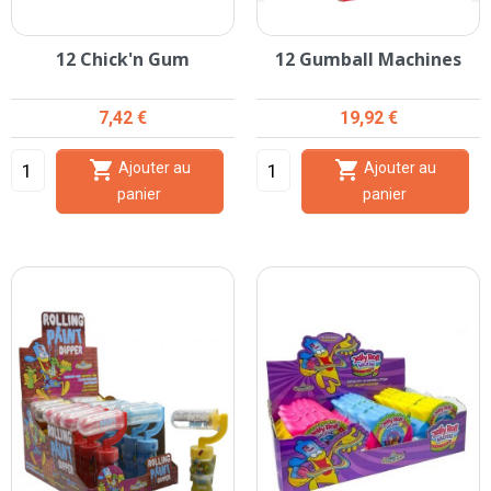
12 Chick'n Gum
12 Gumball Machines
Prix
Prix
7,42 €
19,92 €


Ajouter au
Ajouter au
panier
panier