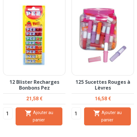
12 Blister Recharges
125 Sucettes Rouges à
Bonbons Pez
Lèvres
Prix
Prix
21,58 €
16,58 €


Ajouter au
Ajouter au
panier
panier