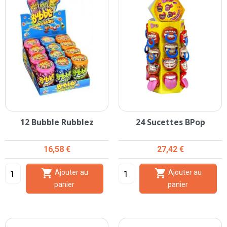
12 Bubble Rubblez
24 Sucettes BPop
Prix
Prix
16,58 €
27,42 €


Ajouter au
Ajouter au
panier
panier