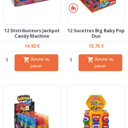
12 Distributeurs Jackpot
12 Sucettes Big Baby Pop
Candy Machine
Duo
Prix
Prix
14,92 €
15,75 €


Ajouter au
Ajouter au
panier
panier