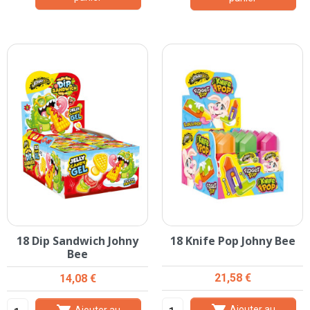
18 Dip Sandwich Johny
18 Knife Pop Johny Bee
Bee
Prix
Prix
21,58 €
14,08 €
Ajouter au