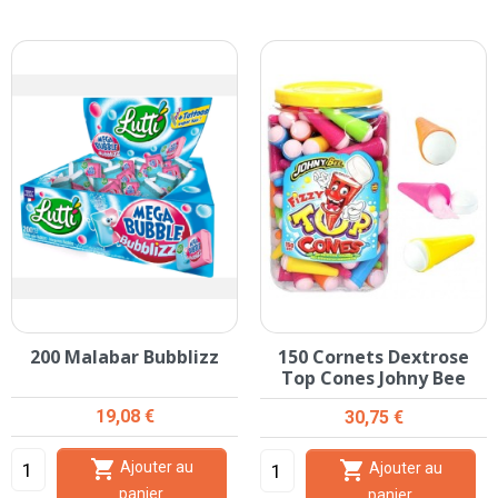
200 Malabar Bubblizz
150 Cornets Dextrose
Top Cones Johny Bee
Prix
19,08 €
Prix
30,75 €


Ajouter au
Ajouter au
panier
panier