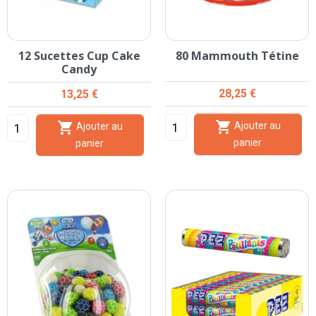
12 Sucettes Cup Cake
80 Mammouth Tétine
Candy
Prix
Prix
28,25 €
13,25 €


Ajouter au
Ajouter au
panier
panier