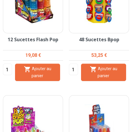
12 Sucettes Flash Pop
48 Sucettes Bpop
Prix
Prix
19,08 €
53,25 €


Ajouter au
Ajouter au
panier
panier