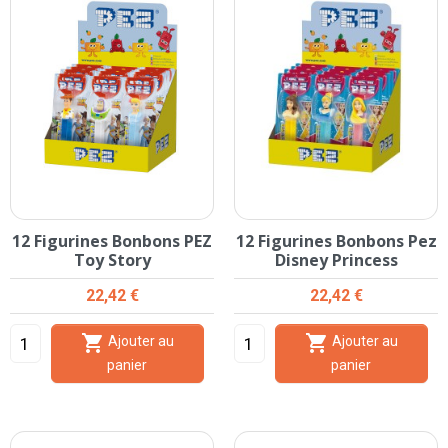
12 Figurines Bonbons PEZ
12 Figurines Bonbons Pez
Toy Story
Disney Princess
Prix
Prix
22,42 €
22,42 €


Ajouter au
Ajouter au
panier
panier