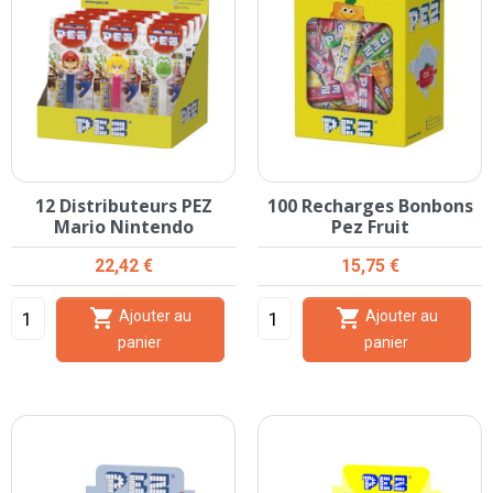
12 Distributeurs PEZ
100 Recharges Bonbons
Mario Nintendo
Pez Fruit
Prix
Prix
22,42 €
15,75 €


Ajouter au
Ajouter au
panier
panier