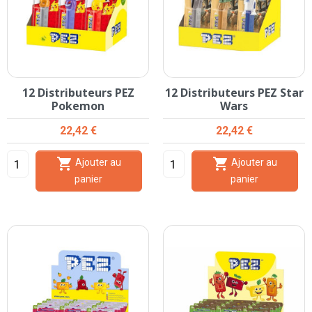
12 Distributeurs PEZ
12 Distributeurs PEZ Star
Pokemon
Wars
Prix
Prix
22,42 €
22,42 €


Ajouter au
Ajouter au
panier
panier