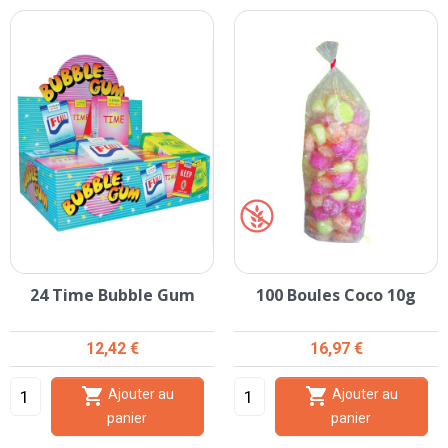
24 Time Bubble Gum
100 Boules Coco 10g
Prix
Prix
12,42 €
16,97 €


Ajouter au
Ajouter au
panier
panier