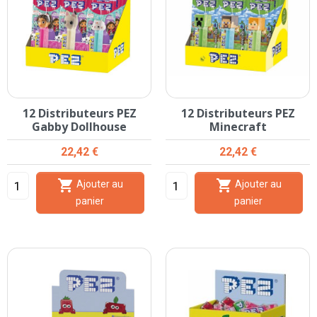
12 Distributeurs PEZ
12 Distributeurs PEZ
Gabby Dollhouse
Minecraft
Prix
Prix
22,42 €
22,42 €


Ajouter au
Ajouter au
panier
panier