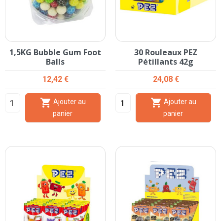
1,5KG Bubble Gum Foot
30 Rouleaux PEZ
Balls
Pétillants 42g
Prix
Prix
12,42 €
24,08 €


Ajouter au
Ajouter au
panier
panier