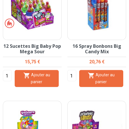
12 Sucettes Big Baby Pop
16 Spray Bonbons Big
Mega Sour
Candy Mix
Prix
Prix
15,75 €
20,76 €


Ajouter au
Ajouter au
panier
panier