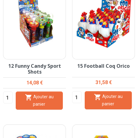
12 Funny Candy Sport
15 Football Coq Orico
Shots
Prix
Prix
31,58 €
14,08 €


Ajouter au
Ajouter au
panier
panier