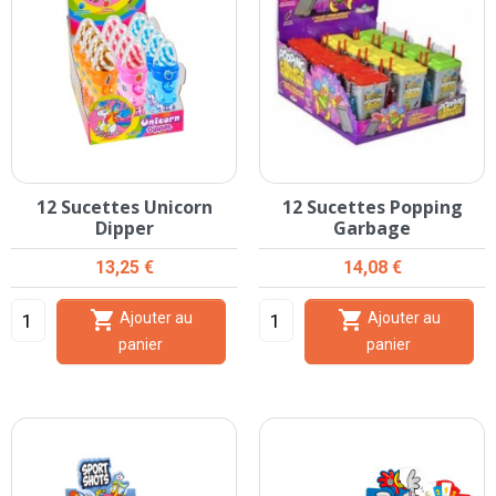
12 Sucettes Unicorn
12 Sucettes Popping
Dipper
Garbage
Prix
Prix
13,25 €
14,08 €


Ajouter au
Ajouter au
panier
panier