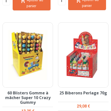


Ajouter au
panier
panier
60 Blisters Gomme à
25 Biberons Perlage 70g
mâcher Super 10 Crazy
Gummy
Prix
29,08 €
Prix