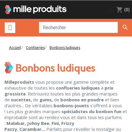

shopping_cart
(0)

Accueil
Confiseries
Bonbons ludiques
Bonbons ludiques
Milleproduits
vous propose une gamme complète et
exhaustive de toutes les
confiseries ludiques
à
prix
grossiste
. Retrouvez toutes les plus grandes marques
de
sucettes,
de
gums,
de
bonbons en poudre
et bien
d'autres... De véritables
bonbons-jouets
s'offrent à vous
! Les plus grandes marques
spécialistes du bonbon fun
et
improbable sont au rendez vous et dans tous les parfums
:
Malabar,
Johny Bee
,
Fini,
Frizzy
Pazzy
,
Carambar...
Parfaits pour réveiller la nostalgie ou