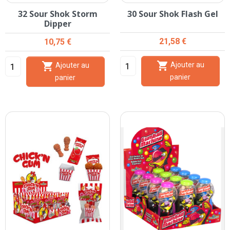
32 Sour Shok Storm
30 Sour Shok Flash Gel
Dipper
Prix
Prix
21,58 €
10,75 €


Ajouter au
Ajouter au
panier
panier