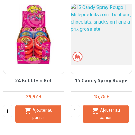
24 Bubble'n Roll
15 Candy Spray Rouge
Prix
Prix
29,92 €
15,75 €


Ajouter au
Ajouter au
panier
panier