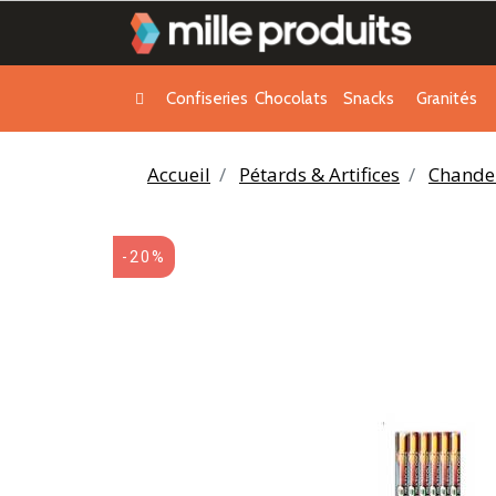
Confiseries
Chocolats
Snacks
Granités
Accueil
Pétards & Artifices
Chandel
-20%