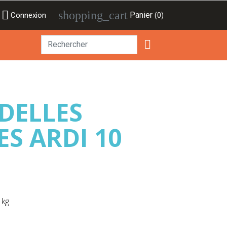

shopping_cart
Panier
Connexion
(0)

DELLES
S ARDI 10
 kg