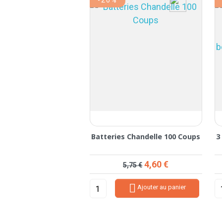
Batteries Chandelle 100 Coups
3
Prix de base
Prix
4,60 €
5,75 €

Ajouter au panier