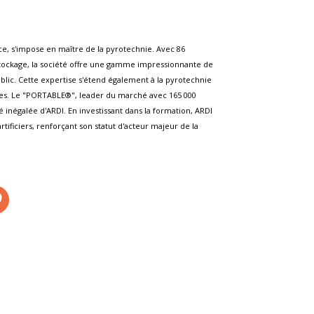
i
ce, s'impose en maître de la pyrotechnie. Avec 86
stockage, la société offre une gamme impressionnante de
ublic. Cette expertise s'étend également à la pyrotechnie
ces. Le "PORTABLE®", leader du marché avec 165 000
é inégalée d'ARDI. En investissant dans la formation, ARDI
ificiers, renforçant son statut d'acteur majeur de la