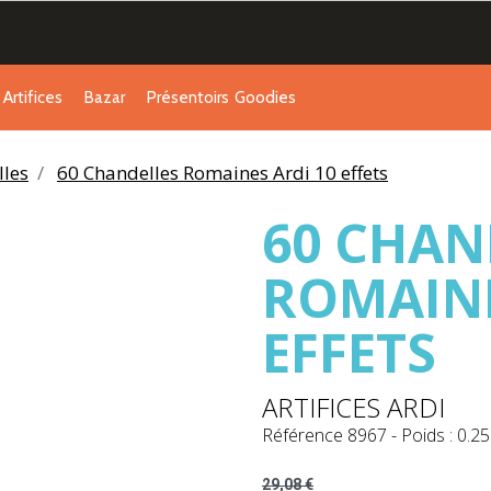
Artifices
Bazar
Présentoirs
Goodies
les
60 Chandelles Romaines Ardi 10 effets
60 CHAN
ROMAINE
EFFETS
ARTIFICES ARDI
Référence
8967
-
Poids : 0.25
29,08 €