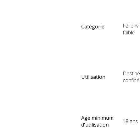
F2: env
Catégorie
faible
Destiné 
Utilisation
confinée
Age minimum
18 ans
d'utilisation