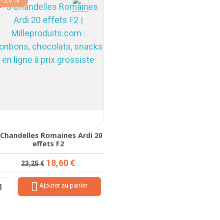
 Chandelles Romaines Ardi 20
effets F2
Prix de base
Prix
18,60 €
23,25 €

Ajouter au panier