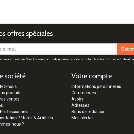
s offres spéciales
S’abo
rire à tout moment. Vous trouverez pour cela nos informations de contact dans les conditions d'utilisation 
e société
Votre compte
tez-nous
Informations personnelles
ux produits
Commandes
res ventes
Avoirs
es
Adresses
 Professionnels
Bons de réduction
ntation Pétards & Artifices
Mes alertes
mmes-nous ?