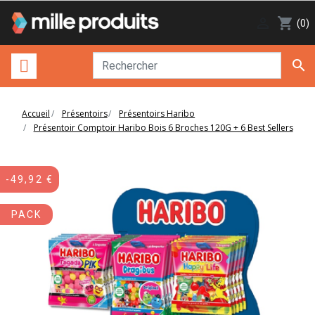

shopping_cart
(0)

Accueil
Présentoirs
Présentoirs Haribo
Présentoir Comptoir Haribo Bois 6 Broches 120G + 6 Best Sellers
-49,92 €
PACK