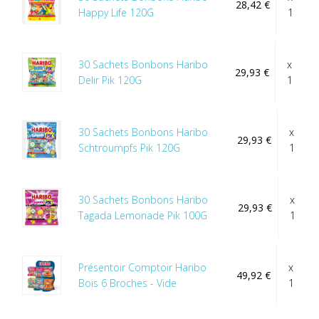
28,42 €
Happy Life 120G
1
30 Sachets Bonbons Haribo
x
29,93 €
Delir Pik 120G
1
30 Sachets Bonbons Haribo
x
29,93 €
Schtroumpfs Pik 120G
1
30 Sachets Bonbons Haribo
x
29,93 €
Tagada Lemonade Pik 100G
1
Présentoir Comptoir Haribo
x
49,92 €
Bois 6 Broches - Vide
1