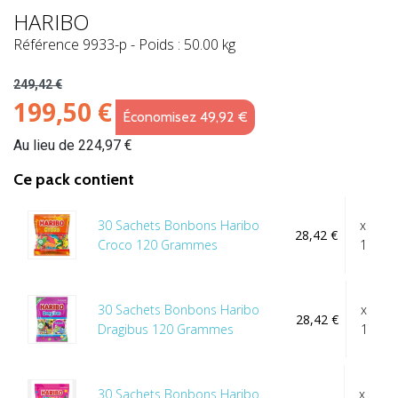
HARIBO
Référence
9933-p
-
Poids : 50.00 kg
249,42 €
199,50 €
Économisez 49,92 €
Au lieu de 224,97 €
Ce pack contient
30 Sachets Bonbons Haribo
x
28,42 €
Croco 120 Grammes
1
30 Sachets Bonbons Haribo
x
28,42 €
Dragibus 120 Grammes
1
30 Sachets Bonbons Haribo
x