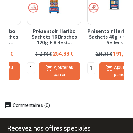
Présentoir Haribo
Présentoir Haribo Mini
s
Sachets 16 Broches
Sachets 40g + 16 Best
120g + 8 Best...
Sellers
Prix de base
Prix
Prix de base
Prix
254,33 €
191,53 €
312,58 €
225,33 €


Ajouter au
Ajouter au
panier
panier
chat
Commentaires (0)
Recevez nos offres spéciales