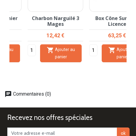
Charbon Narguilé 3
Box Cône Surprise
Mages
Licence
Prix
Prix
12,42 €
63,25 €


Ajouter au
Ajouter au
panier
panier
chat
Commentaires (0)
Recevez nos offres spéciales
ok