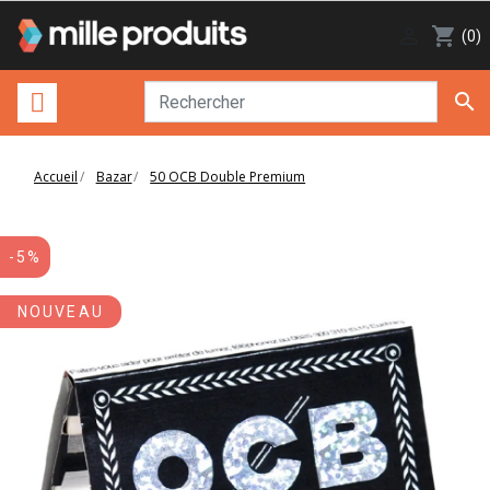

shopping_cart
(0)

Accueil
Bazar
50 OCB Double Premium
-5%
NOUVEAU