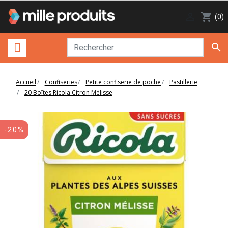

shopping_cart
(0)

Accueil
Confiseries
Petite confiserie de poche
Pastillerie
20 Boîtes Ricola Citron Mélisse
-20%