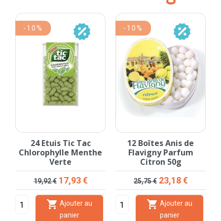
-10%
-10%
24 Etuis Tic Tac
12 Boîtes Anis de
Chlorophylle Menthe
Flavigny Parfum
Verte
Citron 50g
Prix de base
Prix
Prix de base
Prix
17,93 €
23,18 €
19,92 €
25,75 €


Ajouter au
Ajouter au
panier
panier