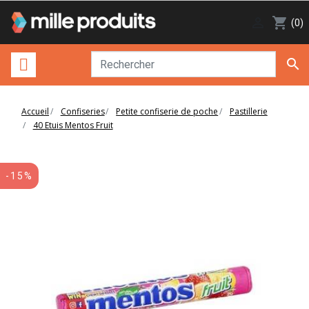

shopping_cart
(0)

Accueil
Confiseries
Petite confiserie de poche
Pastillerie
40 Etuis Mentos Fruit
-15%