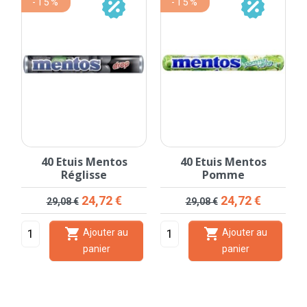
-15%
-15%
40 Etuis Mentos
40 Etuis Mentos
Réglisse
Pomme
Prix de base
Prix
Prix de base
Prix
24,72 €
24,72 €
29,08 €
29,08 €


Ajouter au
Ajouter au
panier
panier