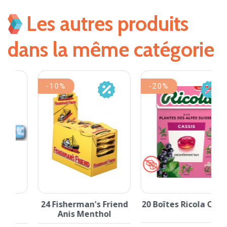
Les autres produits
dans la même catégorie
-10%
-20%
24 Fisherman's Friend
20 Boîtes Ricola Cassis
2
Anis Menthol