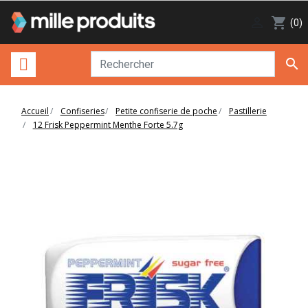

shopping_cart
(0)

Accueil
Confiseries
Petite confiserie de poche
Pastillerie
12 Frisk Peppermint Menthe Forte 5.7g