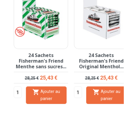
24 Sachets
24 Sachets
Fisherman's Friend
Fisherman's Friend
.
Menthe sans sucres...
Original Menthol...
Prix de base
Prix
Prix de base
Prix
25,43 €
25,43 €
28,25 €
28,25 €


Ajouter au
Ajouter au
panier
panier