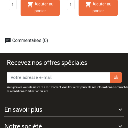

Ajouter au
panier
panier
chat
Commentaires (0)
Recevez nos offres spéciales
ok
Vous pouvez vous désinscrire à tout moment. Vous trouverez pour cela nos informations de contact d
les conditions d'utilisation du site.
En savoir plus
Notre société