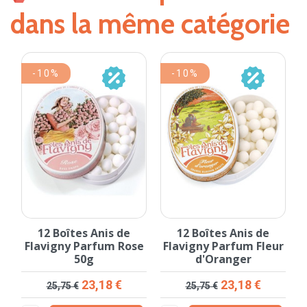
dans la même catégorie
24 Etuis Pastille Vichy
24 Pastilles Rendez
ur
Vous Grains de
Provence
Prix
13,25 €
Prix
23,25 €

Ajouter au