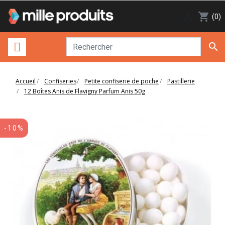

shopping_cart
(0)

Accueil
Confiseries
Petite confiserie de poche
Pastillerie
12 Boîtes Anis de Flavigny Parfum Anis 50g
-10%