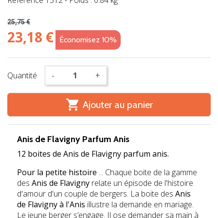
Référence
1512
-
Poids : 0.84 kg
25,75 €
23,18 €
Économisez 10%
Quantité
-
+

Ajouter au panier
Anis de Flavigny Parfum Anis
12 boites de Anis de Flavigny parfum anis.
Pour la petite histoire
... Chaque boite de la gamme
des
Anis de Flavigny
relate un épisode de l'histoire
d'amour d'un couple de bergers. La boite des
Anis
de Flavigny à l'Anis
illustre la demande en mariage.
Le jeune berger s’engage. Il ose demander sa main à