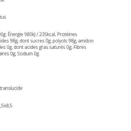
tus
0g: Énergie 980kJ / 235kcal, Protéines
cides 98g, dont sucres 0g, polyols 98g, amidon
des 0g, dont acides gras saturés 0g, Fibres
aires 0g, Sodium 0g
 translucide
,5x8,5