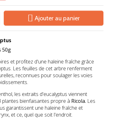

Ajouter au panier
yptus
s 50g
ires et profitez d'une haleine fraîche grâce
lyptus. Les feuilles de cet arbre renferment
turelles, reconnues pour soulager les voies
oidissements.
thol, les extraits d'eucalyptus viennent
3 plantes bienfaisantes propre à
Ricola.
Les
us garantissent une haleine fraîche et
ynx, et ce, quel que soit l'endroit.