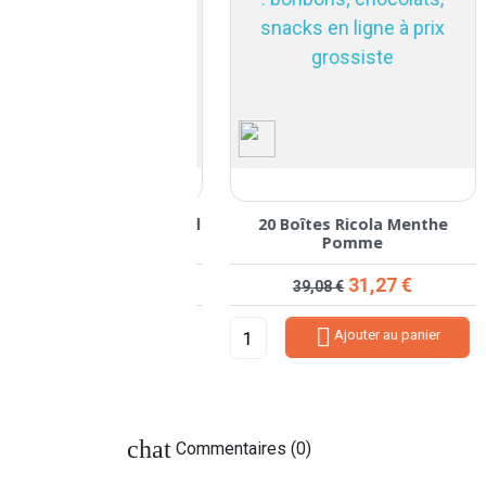
rman's Friend Menthol
20 Boîtes Ricola Menthe
Framboise
Pomme
rix de base
Prix
Prix de base
Prix
25,43 €
31,27 €
8,25 €
39,08 €


Ajouter au panier
Ajouter au panier
chat
Commentaires (0)