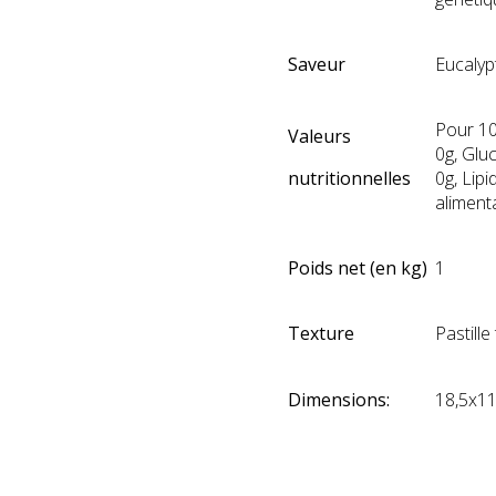
Saveur
Eucalyp
Pour 10
Valeurs
0g, Glu
nutritionnelles
0g, Lipi
aliment
Poids net (en kg)
1
Texture
Pastille
Dimensions:
18,5x11
jhb