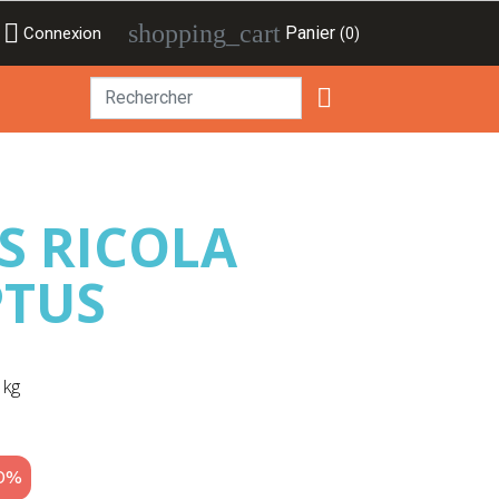

shopping_cart
Panier
Connexion
(0)

ES RICOLA
PTUS
 kg
20%