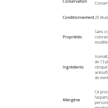
Conservation
Conserv
Conditionnement
20 étui
Sans co
Propriétés
coloran
modifi
Isomalt
de 13 pl
Ingrédients
citriqu
acésulf
de ment
Ce prod
l’aspar
Allergène
personn
génétiq