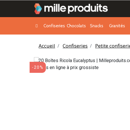
Confiseries
Chocolats
Snacks
Granités
Accueil
Confiseries
Petite confiser
-20%