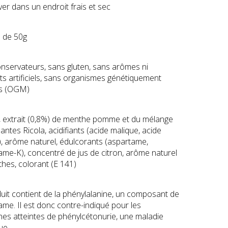
er dans un endroit frais et sec
s de 50g
nservateurs, sans gluten, sans arômes ni
ts artificiels, sans organismes génétiquement
és (OGM)
, extrait (0,8%) de menthe pomme et du mélange
antes Ricola, acidifiants (acide malique, acide
e), arôme naturel, édulcorants (aspartame,
ame-K), concentré de jus de citron, arôme naturel
hes, colorant (E 141)
uit contient de la phénylalanine, un composant de
tame. Il est donc contre-indiqué pour les
es atteintes de phénylcétonurie, une maladie
ue