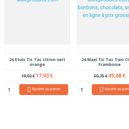
24 Etuis Tic Tac citron vert
24 Maxi Tic Tac Two Citron
orange
Framboise
Prix de base
Prix
Prix de base
Prix
17,93 €
45,68 €
19,92 €
50,75 €


Ajouter au panier
Ajouter au panier