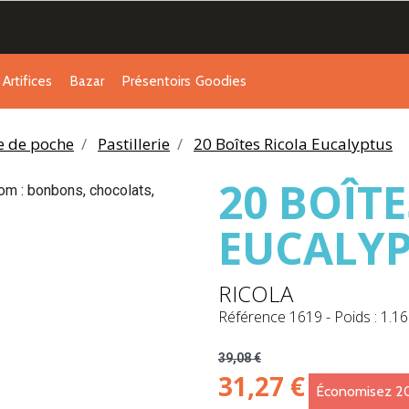
Artifices
Bazar
Présentoirs
Goodies
ie de poche
Pastillerie
20 Boîtes Ricola Eucalyptus
20 BOÎT
EUCALY
RICOLA
Référence
1619
-
Poids : 1.16
39,08 €
31,27 €
Économisez 