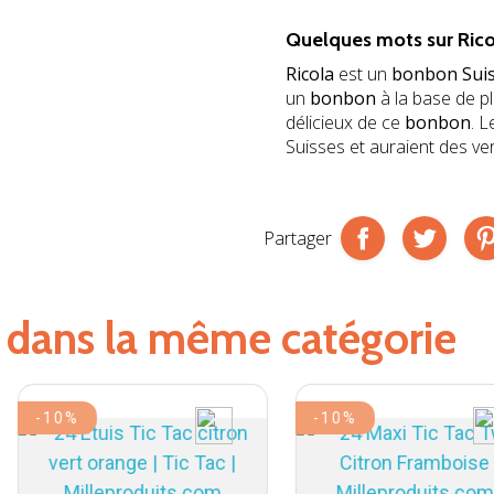
jhb
Quelques mots sur
Ric
Ricola
est un
bonbon Sui
un
bonbon
à la base de p
délicieux de ce
bonbon
. 
Suisses et auraient des ver
Partager
s dans la même catégorie
-10%
-10%