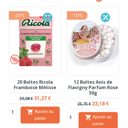
-20%
-10%
20 Boîtes Ricola
12 Boîtes Anis de
Framboise Mélisse
Flavigny Parfum Rose
50g
Prix de base
Prix
31,27 €
39,08 €
Prix de base
Prix
23,18 €
25,75 €

Ajouter au

Ajouter au
panier
panier