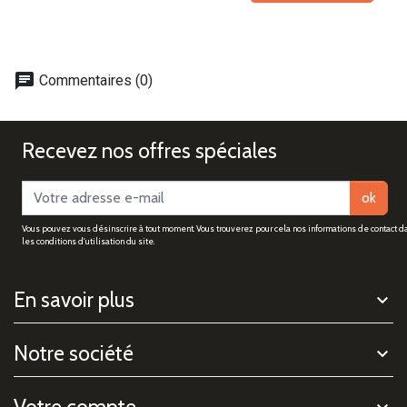
chat
Commentaires (0)
Recevez nos offres spéciales
ok
Vous pouvez vous désinscrire à tout moment. Vous trouverez pour cela nos informations de contact d
les conditions d'utilisation du site.
En savoir plus
Notre société
Votre compte