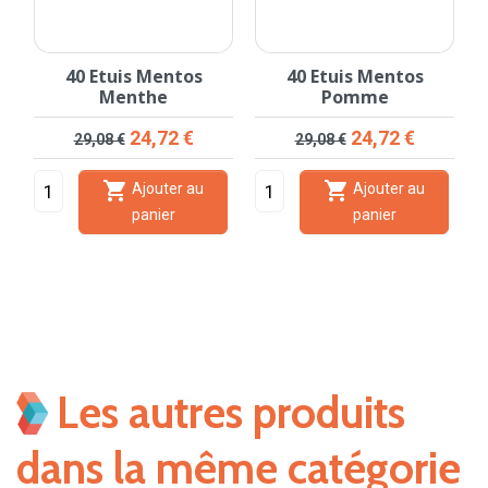
t
40 Etuis Mentos
40 Etuis Mentos
Menthe
Pomme
Prix de base
Prix
Prix de base
Prix
24,72 €
24,72 €
29,08 €
29,08 €


Ajouter au
Ajouter au
panier
panier
Les autres produits
dans la même catégorie