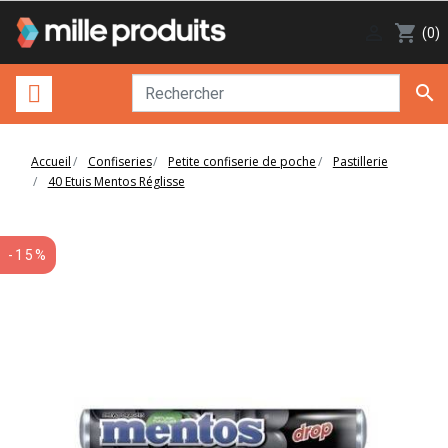

shopping_cart
(0)

Accueil
Confiseries
Petite confiserie de poche
Pastillerie
40 Etuis Mentos Réglisse
-15%