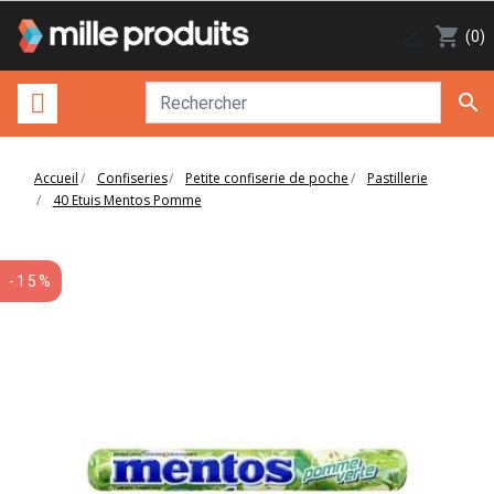

shopping_cart
(0)

Accueil
Confiseries
Petite confiserie de poche
Pastillerie
40 Etuis Mentos Pomme
-15%