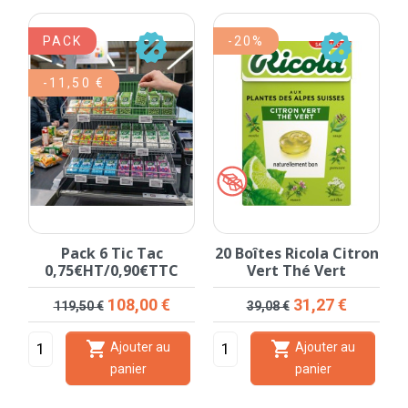
PACK
-20%
-11,50 €
Pack 6 Tic Tac
20 Boîtes Ricola Citron
0,75€HT/0,90€TTC
Vert Thé Vert
Prix de base
Prix
Prix de base
Prix
108,00 €
31,27 €
119,50 €
39,08 €


Ajouter au
Ajouter au
panier
panier