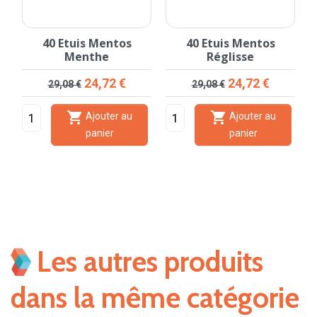
t
40 Etuis Mentos
40 Etuis Mentos
Menthe
Réglisse
Prix de base
Prix
Prix de base
Prix
24,72 €
24,72 €
29,08 €
29,08 €


Ajouter au
Ajouter au
panier
panier
Les autres produits
dans la même catégorie