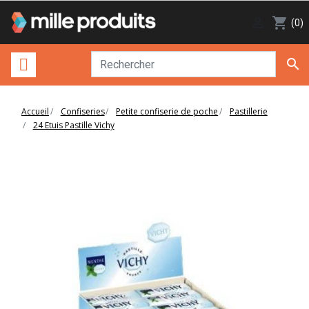

shopping_cart
(0)

Accueil
Confiseries
Petite confiserie de poche
Pastillerie
24 Etuis Pastille Vichy