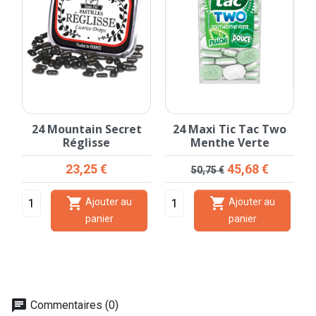
on
24 Mountain Secret
24 Maxi Tic Tac Two
Réglisse
Menthe Verte
Prix
Prix de base
Prix
23,25 €
45,68 €
50,75 €


Ajouter au
Ajouter au
panier
panier
chat
Commentaires (0)