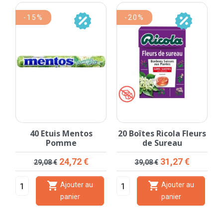
-15%
-20%
40 Etuis Mentos
20 Boîtes Ricola Fleurs
e
Pomme
de Sureau
Prix de base
Prix
Prix de base
Prix
24,72 €
31,27 €
29,08 €
39,08 €


Ajouter au
Ajouter au
panier
panier