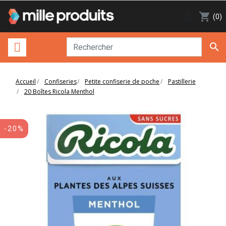

shopping_cart
(0)

Accueil
Confiseries
Petite confiserie de poche
Pastillerie
20 Boîtes Ricola Menthol
-20%