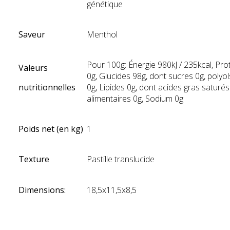
génétique
Saveur
Menthol
Pour 100g: Énergie 980kJ / 235kcal, Pro
Valeurs
0g, Glucides 98g, dont sucres 0g, polyo
nutritionnelles
0g, Lipides 0g, dont acides gras saturés
alimentaires 0g, Sodium 0g
Poids net (en kg)
1
Texture
Pastille translucide
Dimensions:
18,5x11,5x8,5
jhb