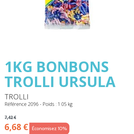
1KG BONBONS
TROLLI URSULA
TROLLI
Référence
2096
-
Poids : 1.05 kg
7,42 €
6,68 €
Économisez 10%