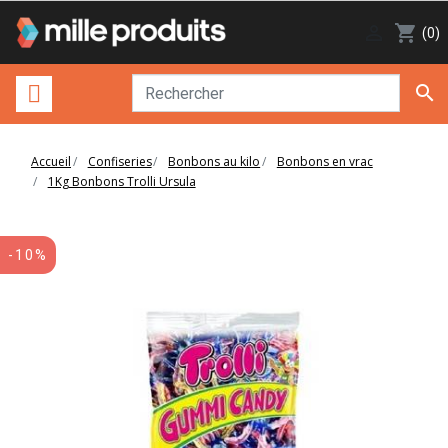

shopping_cart
(0)

Accueil
Confiseries
Bonbons au kilo
Bonbons en vrac
1Kg Bonbons Trolli Ursula
-10%