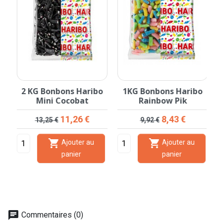
2 KG Bonbons Haribo
1KG Bonbons Haribo
Mini Cocobat
Rainbow Pik
Prix de base
Prix
Prix de base
Prix
11,26 €
8,43 €
13,25 €
9,92 €


Ajouter au
Ajouter au
panier
panier
chat
Commentaires (0)