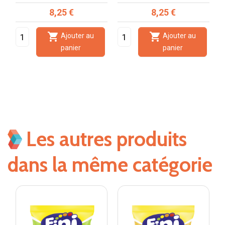
Prix
Prix
8,25 €
8,25 €


Ajouter au
Ajouter au
panier
panier
Les autres produits
dans la même catégorie