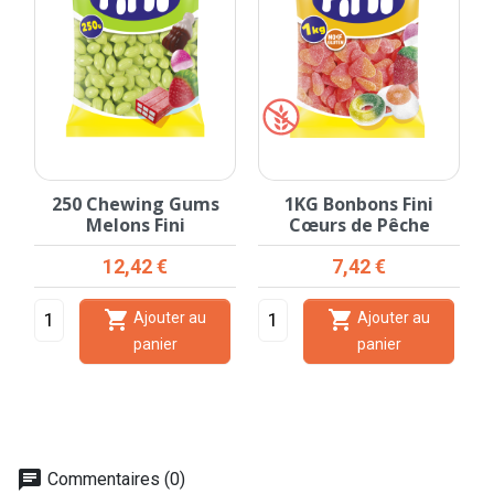
250 Chewing Gums
1KG Bonbons Fini
Melons Fini
Cœurs de Pêche
Prix
Prix
12,42 €
7,42 €


Ajouter au
Ajouter au
panier
panier
chat
Commentaires (0)