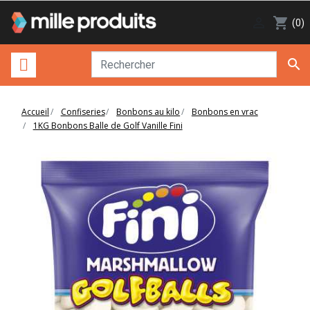

shopping_cart
(0)

Accueil
Confiseries
Bonbons au kilo
Bonbons en vrac
1KG Bonbons Balle de Golf Vanille Fini