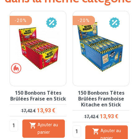
-20%
-20%
150 Bonbons Têtes
150 Bonbons Têtes
Brûlées Fraise en Stick
Brûlées Framboise
Kitache en Stick
Prix de base
Prix
13,93 €
17,42 €
Prix de base
Prix
13,93 €
17,42 €

Ajouter au

Ajouter au
panier
panier