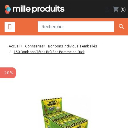

shopping_cart
(0)

Accueil
Confiseries
Bonbons individuels emballés
150 Bonbons Têtes Brûlées Pomme en Stick
-20%