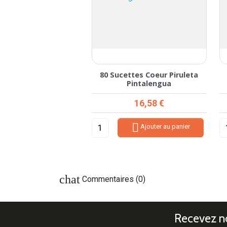
ttes Coeur Piruleta
80 Sucettes Coeur Piruleta
Cerise
Pintalengua
Prix
Prix
16,58 €
16,58 €


Ajouter au panier
Ajouter au panier
chat
Commentaires (0)
Recevez no