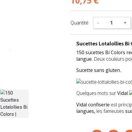
10,75 €
Quantité
-
+
Sucettes Lotalollies Bi 
150 sucettes Bi Colors re
langue.
Deux couleurs pou
Sucette sans gluten.
Quelques mots sur
Vidal
Vidal confiserie
est princ
langues,
les fameuses
suc