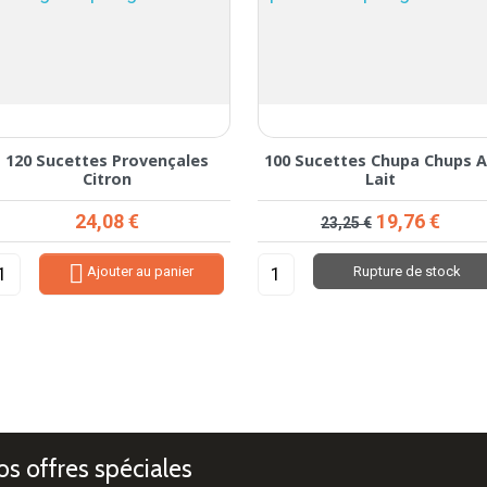
120 Sucettes Provençales
100 Sucettes Chupa Chups 
Citron
Lait
Prix
Prix de base
Prix
24,08 €
19,76 €
23,25 €

Ajouter au panier
Rupture de stock
s offres spéciales