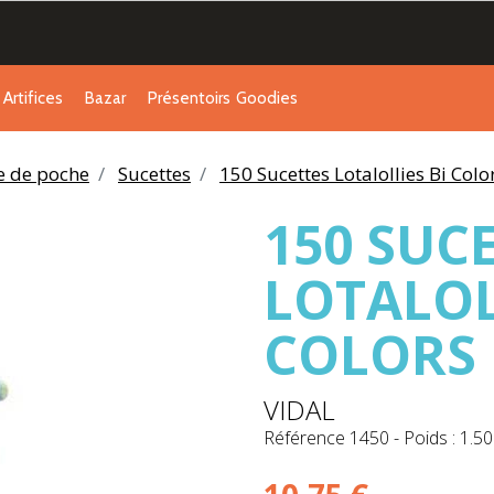
Artifices
Bazar
Présentoirs
Goodies
ie de poche
Sucettes
150 Sucettes Lotalollies Bi Colo
150 SUC
LOTALOL
COLORS
VIDAL
Référence
1450
-
Poids : 1.50