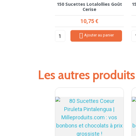
150 Sucettes Lotalollies Goût
1
Cerise
Prix
10,75 €

Ajouter au panier
Les autres produit