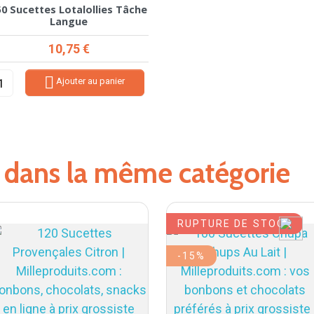
50 Sucettes Lotalollies Tâche
Langue
Prix
10,75 €

Ajouter au panier
s dans la même catégorie
RUPTURE DE STOCK
-15%