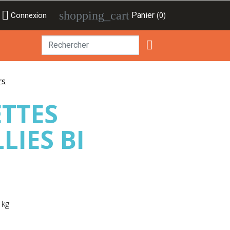

shopping_cart
Panier
Connexion
(0)

rs
ETTES
LIES BI
 kg