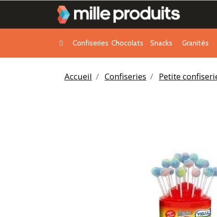
Confiseries
Chocolats
Snacks
Granités
Accueil
Confiseries
Petite confiser