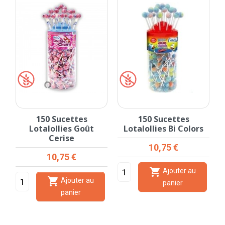
150 Sucettes
150 Sucettes
Lotalollies Goût
Lotalollies Bi Colors
Cerise
Prix
10,75 €
Prix
10,75 €

Ajouter au

Ajouter au
panier
panier