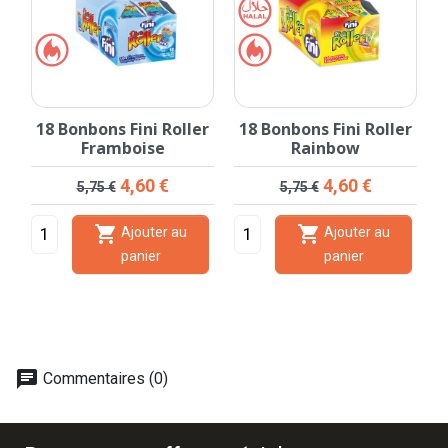
18 Bonbons Fini Roller
18 Bonbons Fini Roller
e
Framboise
Rainbow
Prix de base
Prix
Prix de base
Prix
4,60 €
4,60 €
5,75 €
5,75 €


Ajouter au
Ajouter au
panier
panier
chat
Commentaires (0)