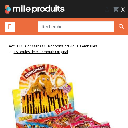

shopping_cart
(0)

Accueil
Confiseries
Bonbons individuels emballés
18 Boules de Mammouth Original