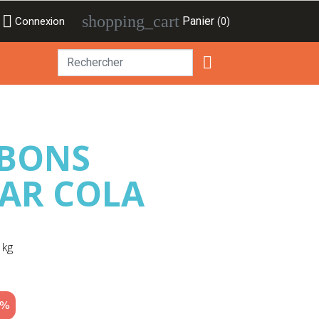

shopping_cart
Panier
Connexion
(0)

NBONS
AR COLA
 kg
5%