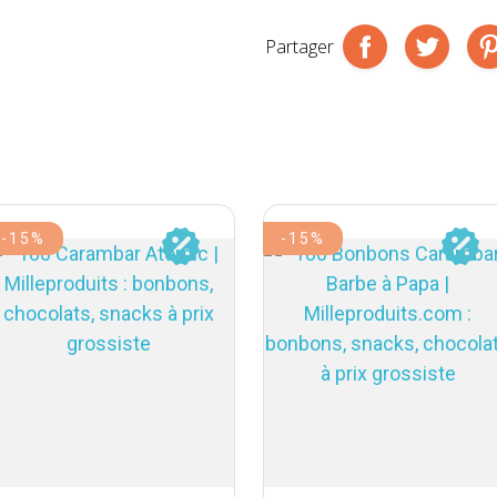
Partager
-15%
-15%