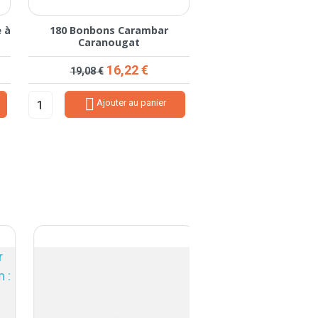
 à
180 Bonbons Carambar
Caranougat
Prix de base
Prix
16,22 €
19,08 €

Ajouter au panier
-20%