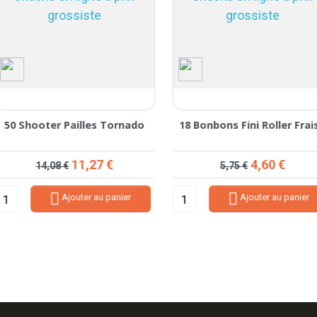
50 Shooter Pailles Tornado
18 Bonbons Fini Roller Frais
Prix de base
Prix
Prix de base
Prix
11,27 €
4,60 €
14,08 €
5,75 €


Ajouter au panier
Ajouter au panier