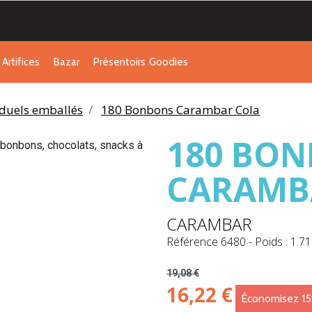
Artifices
Bazar
Présentoirs
Goodies
duels emballés
180 Bonbons Carambar Cola
180 BO
CARAMB
CARAMBAR
Référence
6480
-
Poids : 1.71
19,08 €
16,22 €
Économisez 1