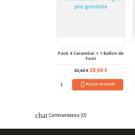
bble Gum Finiboom
Pack 4 Carambar + 1 Ballon de
Fraise
Foot
rix de base
Prix
Prix de base
Prix
12,60 €
58,68 €
5,75 €
63,60 €


Ajouter au panier
Ajouter au panier
chat
Commentaires (0)