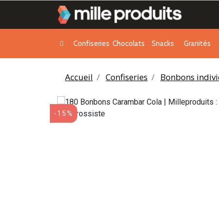
Confiseries
Chocolats
Snacks
Granités
Accueil
Confiseries
Bonbons indivi
-15%