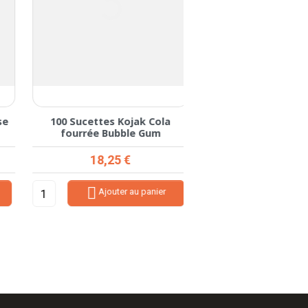
e
100 Sucettes Kojak Cola
200 Finiboom Baril 
fourrée Bubble Gum
Fini
Prix
Prix de base
Prix
18,25 €
12,60
15,75 €


Ajouter au panier
Ajouter au