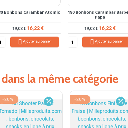
80 Bonbons Carambar Atomic
180 Bonbons Carambar Barbe
Papa
Prix de base
Prix
Prix de base
Prix
16,22 €
16,22 €
19,08 €
19,08 €


Ajouter au panier
Ajouter au panier
s dans la même catégorie
-20%
-20%