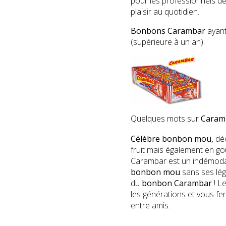
pour les professionnels de
plaisir au quotidien.
Bonbons Carambar
ayant
(supérieure à un an).
Quelques mots sur
Caram
Célèbre bonbon mou,
déc
fruit mais également en goû
Carambar est un indémoda
bonbon mou
sans ses lé
du
bonbon Carambar
! L
les générations et vous f
entre amis.