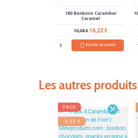
180 Bonbons Carambar
1
Caramel
Prix de base
Prix
16,22 €
19,08 €

Ajouter au panier
Les autres produit
PACK
-4,92 €