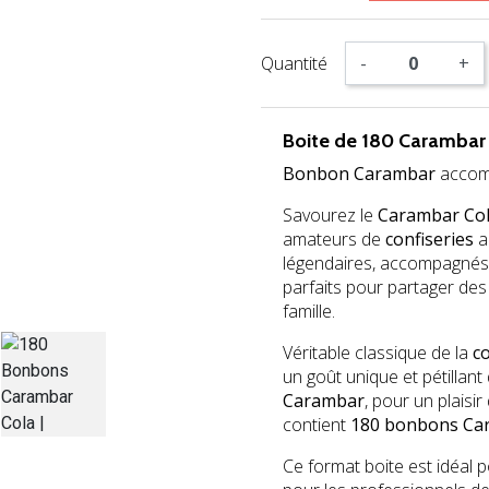
Quantité
-
+
Boite de 180 Carambar
Bonbon Carambar
accom
Savourez le
Carambar Co
amateurs de
confiseries
a
légendaires, accompagnés
parfaits pour partager des
famille.
Véritable classique de la
co
un goût unique et pétillan
Carambar
, pour un plaisi
contient
180 bonbons Ca
Ce format boite est idéal po