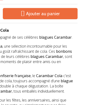

Ajouter au panier
 Cola
pagné de ses célèbres
blagues Carambar
.
la
, une sélection incontournable pour les
u goût rafraîchissant de cola. Ces
bonbons
 de leurs célèbres
blagues Carambar
, sont
 moments de plaisir entre amis ou en
nfiserie française
, le
Carambar Cola
c'est
t de cola, toujours accompagné d’une
blague
r double à chaque dégustation. La boîte
rambar
, tous emballés individuellement.
ur les fêtes, les anniversaires, ainsi que