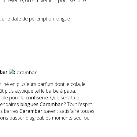
 la revente, ou simplement pour se faire
 une date de péremption longue
bar
liné en plusieurs parfum dont le cola, le
t plus atypique tel le barbe à papa,
ble pour la
confiserie
.
Que serait ce
gendaires
blagues Carambar
? Tout l’esprit
es barres
Carambar
savent satisfaire toutes
erons passer d'agréables moments seul ou