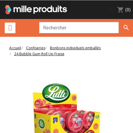

shopping_cart
(0)

Accueil
Confiseries
Bonbons individuels emballés
24 Bubble Gum Roll Up Fraise