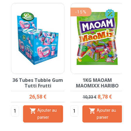
-15%
36 Tubes Tubble Gum
1KG MAOAM
Tutti Frutti
MAOMIXX HARIBO
Prix
Prix de base
Prix
26,58 €
8,78 €
10,33 €


Ajouter au
Ajouter au
panier
panier