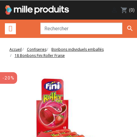

shopping_cart
(0)

Accueil
Confiseries
Bonbons individuels emballés
18 Bonbons Fini Roller Fraise
-20%