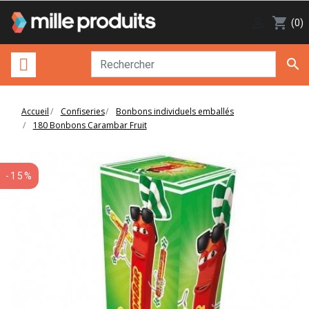

shopping_cart
(0)

Accueil
Confiseries
Bonbons individuels emballés
180 Bonbons Carambar Fruit
-15%