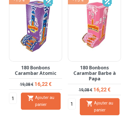
-15%
-15%
180 Bonbons
180 Bonbons
Carambar Atomic
Carambar Barbe à
C
Papa
Prix de base
Prix
16,22 €
19,08 €
Prix de base
Prix
16,22 €
19,08 €

Ajouter au

Ajouter au
panier
panier