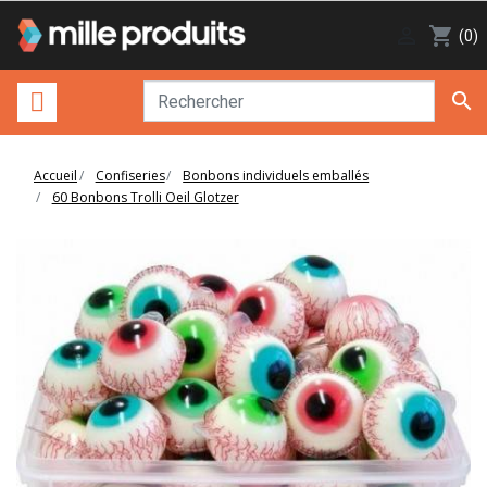

shopping_cart
(0)

Accueil
Confiseries
Bonbons individuels emballés
60 Bonbons Trolli Oeil Glotzer