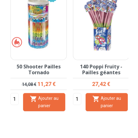
1
50 Shooter Pailles
140 Poppi Fruity -
Tornado
Pailles géantes
Prix de base
Prix
Prix
11,27 €
27,42 €
14,08 €


Ajouter au
Ajouter au
panier
panier