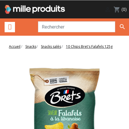

shopping_cart
(0)

Accueil
Snacks
Snacks salés
10 Chips Bret's Falafels 125g