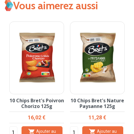
Vous aimerez aussi
10 Chips Bret's Poivron
10 Chips Bret's Nature
Chorizo 125g
Paysanne 125g
Prix
Prix
16,02 €
11,28 €


Ajouter au
Ajouter au