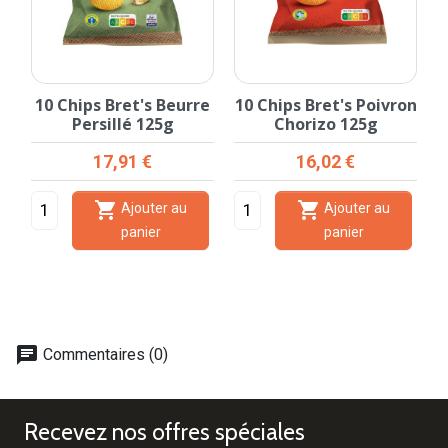
10 Chips Bret's Beurre
10 Chips Bret's Poivron
Persillé 125g
Chorizo 125g
Prix
Prix
17,91 €
16,02 €


Ajouter au
Ajouter au
panier
panier
chat
Commentaires (0)
Recevez nos offres spéciales