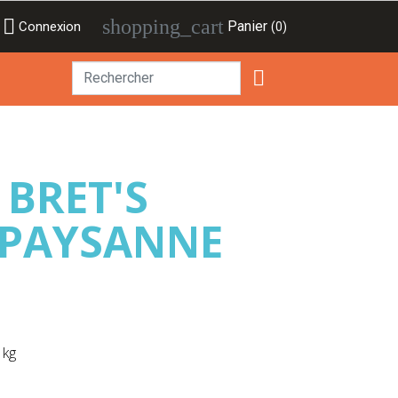

shopping_cart
Panier
Connexion
(0)

 BRET'S
 PAYSANNE
 kg