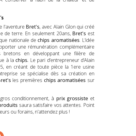
's
e l'aventure
Bret's
, avec Alain Glon qui créé
me de terre. En seulement 20ans,
Bret's
est
que nationale de
chips aromatisées
. L’idée
d’apporter une rémunération complémentaire
rs bretons en développant une filière de
ue à la
chips.
Le pari d’entrepreneur d’Alain
95, en créant de toute pièce la 1ere usine
ntreprise se spécialise dès sa création en
ret's
les premières
chips aromatisées
sur
gros conditionnement, à
prix grossiste
et
produits
saura satisfaire vos attentes. Point
urs ou forains, n'attendez plus !