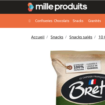
Confiseries
Chocolats
Snacks
Granités
Accueil
Snacks
Snacks salés
10 