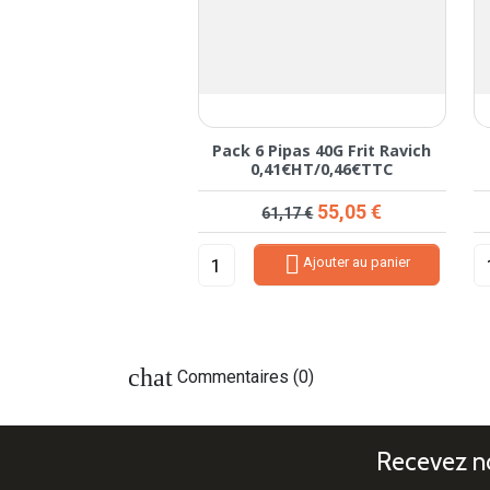
s Bret's Kebab 125g
Pack 6 Pipas 40G Frit Ravich
0,41€HT/0,46€TTC
Prix
Prix de base
Prix
16,97 €
55,05 €
61,17 €


Ajouter au panier
Ajouter au panier
chat
Commentaires (0)
Recevez no