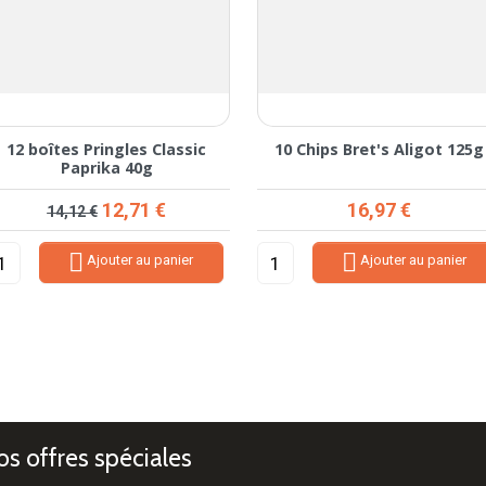
12 boîtes Pringles Classic
10 Chips Bret's Aligot 125g
Paprika 40g
Prix de base
Prix
Prix
12,71 €
16,97 €
14,12 €


Ajouter au panier
Ajouter au panier
s offres spéciales