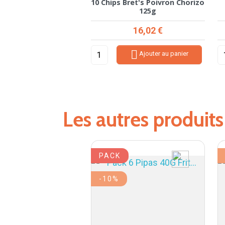
 Bret's Fromage Frais
10 Chips Bret's Poivron Chorizo
t Herbes 125g
125g
Prix
Prix
16,02 €
16,02 €


Ajouter au panier
Ajouter au panier
Les autres produit
PACK
-10%