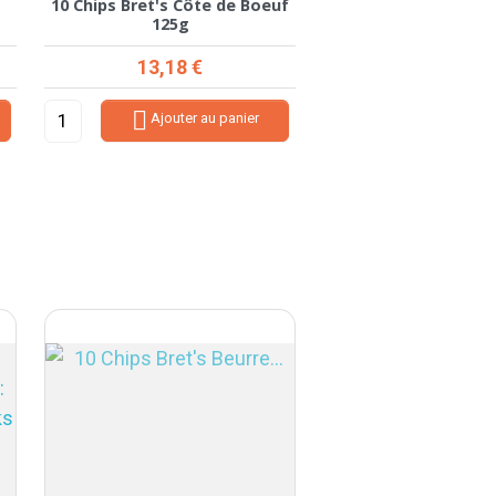
10 Chips Bret's Côte de Boeuf
10 Chips Bret's Fr
125g
Jura 125g
Prix
Prix
13,18 €
14,12 €


Ajouter au panier
Ajouter au
-10%