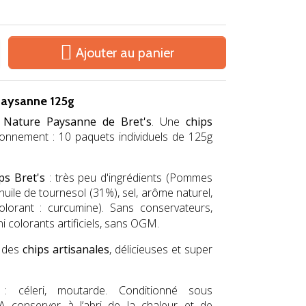

Ajouter au panier
 Paysanne 125g
 Nature Paysanne de Bret's
. Une
chips
onnement : 10 paquets individuels de 125g
ps Bret's
: très peu d'ingrédients (Pommes
huile de tournesol (31%), sel, arôme naturel,
olorant : curcumine).
Sans conservateurs,
i colorants artificiels, sans OGM.
t des
chips artisanales
, délicieuses et super
 : céleri, moutarde. Conditionné sous
A conserver à l’abri de la chaleur et de