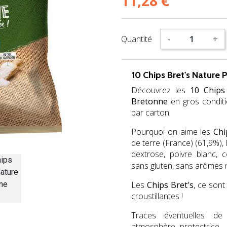
11,28 €
Quantité
-
+
10 Chips Bret's Nature
Découvrez les
10 Chips
Bretonne
en gros conditi
par carton.
Pourquoi on aime les
Chi
de terre (France) (61,9%), 
dextrose, poivre blanc, c
sans gluten, sans arômes n
Les
Chips Bret's
, ce son
croustillantes !
Traces éventuelles de
atmosphère protectrice. 