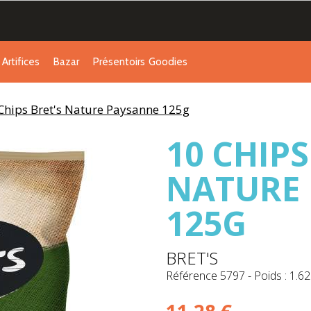
Artifices
Bazar
Présentoirs
Goodies
Chips Bret's Nature Paysanne 125g
10 CHIPS
NATURE
125G
BRET'S
Référence
5797
-
Poids : 1.62