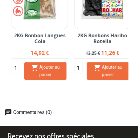
2KG Bonbon Langues
2KG Bonbons Haribo
Cola
Rotella
Prix
Prix de base
Prix
14,92 €
11,26 €
13,25 €


Ajouter au
Ajouter au
panier
panier
chat
Commentaires (0)
Recevez nos offres spéciales