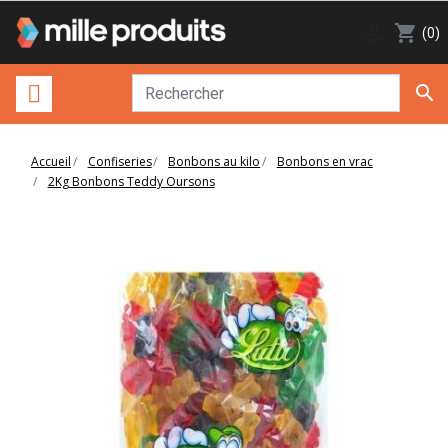

shopping_cart
(0)

Accueil
Confiseries
Bonbons au kilo
Bonbons en vrac
2Kg Bonbons Teddy Oursons