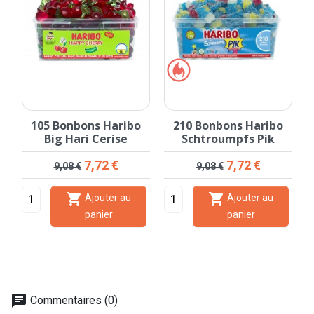
105 Bonbons Haribo
210 Bonbons Haribo
Big Hari Cerise
Schtroumpfs Pik
Prix de base
Prix
Prix de base
Prix
7,72 €
7,72 €
9,08 €
9,08 €


Ajouter au
Ajouter au
panier
panier
chat
Commentaires (0)