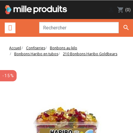

shopping_cart
(0)

Accueil
Confiseries
Bonbons au kilo
Bonbons Haribo en tubos
210 Bonbons Haribo Goldbears
-15%