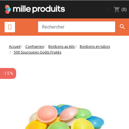

shopping_cart
(0)

Accueil
Confiseries
Bonbons au kilo
Bonbons en tubos
500 Soucoupes Goûts Fruités
-15%