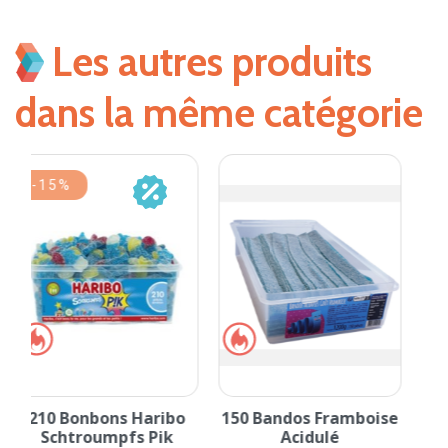
Les autres produits
dans la même catégorie
-15%
-15%
se
45 Bonbons Haribo
300 Bonbons Haribo
Roulette Cola
Acidofilo Cola Pik