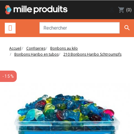

shopping_cart
(0)

Accueil
Confiseries
Bonbons au kilo
Bonbons Haribo en tubos
210 Bonbons Haribo Schtroumpfs
-15%