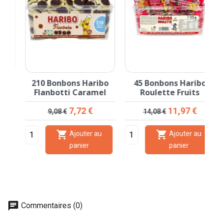
210 Bonbons Haribo
45 Bonbons Haribo
Flanbotti Caramel
Roulette Fruits
Prix de base
Prix
Prix de base
Prix
7,72 €
11,97 €
9,08 €
14,08 €


Ajouter au
Ajouter au
panier
panier
chat
Commentaires (0)