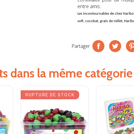
entre amis.
Les incontournables de chez
Haribo
soft, cocobat, grain de millet, Harib
Partager
its dans la même catégorie