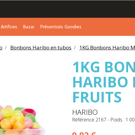
Artifices
Bazar
Présentoirs
Goodies
o
Bonbons Haribo en tubos
1KG Bonbons Haribo Ma
1KG BO
HARIBO
FRUITS
HARIBO
Référence
2167
-
Poids : 1.00