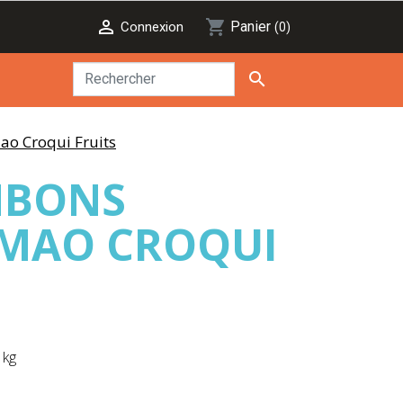

shopping_cart
Panier
Connexion
(0)

o Croqui Fruits
NBONS
 MAO CROQUI
 kg