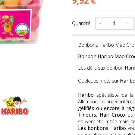
9,92 €
Quantité
-
+
Bonbons Haribo Mao Croqu
Bonbon Haribo Mao Croqui
Les délicieux bonbon Harib
Quelques mots sur
Harib
Haribo
spécialiste de l
Allemande réputée intern
gélifiés ou encore à régl
Tinours, Hari Croco
ou 
souvent été imitée mais ja
Les bonbons Haribo
vou
convivialité pour de multi