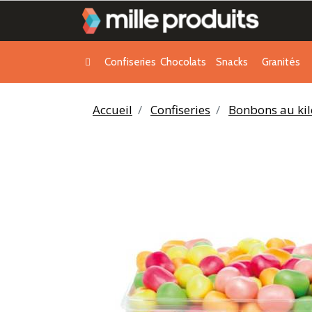
Confiseries
Chocolats
Snacks
Granités
Accueil
Confiseries
Bonbons au kil