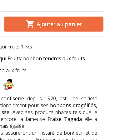

Ajouter au panier
i Fruits 1 KG
 Fruits: bonbon tendres aux fruits.
o aux fruits.
o
a
confiserie
depuis 1920, est une société
ationalement pour ses
bonbons dragéifiés,
isse
. Avec ses produits phares tels que le
encore la fameuse
Fr
aise Tagada
elle a
mais égalée.
s assureront un instant de bonheur et de
ples occasions afin de les déguster seul ou