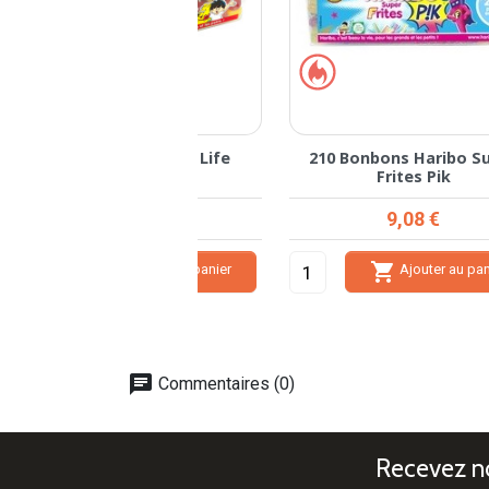
nbons Haribo Super
300 Bonbons Haribo Fraizibus
Frites Pik
Prix
Prix
9,08 €
13,25 €

Ajouter au panier
Rupture de stock
chat
Commentaires (0)
Recevez no