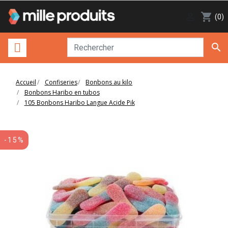

shopping_cart
(0)

Accueil
Confiseries
Bonbons au kilo
Bonbons Haribo en tubos
105 Bonbons Haribo Langue Acide Pik
-15%