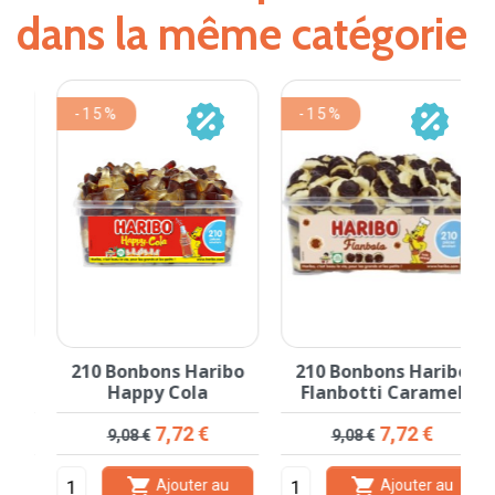
dans la même catégorie
-15%
-15%
210 Bonbons Haribo
210 Bonbons Haribo
Happy Cola
Flanbotti Caramel
Prix de base
Prix
Prix de base
Prix
7,72 €
7,72 €
9,08 €
9,08 €


Ajouter au
Ajouter au