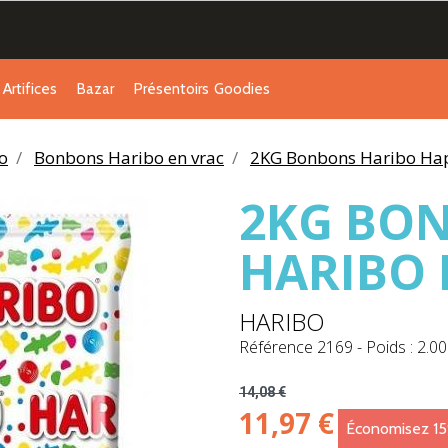
Artifices
Bazar
Présentoirs
Goodies
o
Bonbons Haribo en vrac
2KG Bonbons Haribo Ha
2KG BO
HARIBO 
HARIBO
Référence
2169
-
Poids : 2.00
14,08 €
11,97 €
Économisez 1