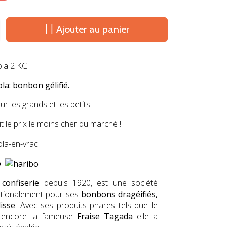

Ajouter au panier
la 2 KG
a: bonbon gélifié.
ur les grands et les petits !
t le prix le moins cher du marché !
o
a
confiserie
depuis 1920, est une société
ationalement pour ses
bonbons dragéifiés,
isse
. Avec ses produits phares tels que le
encore la fameuse
Fr
aise Tagada
elle a