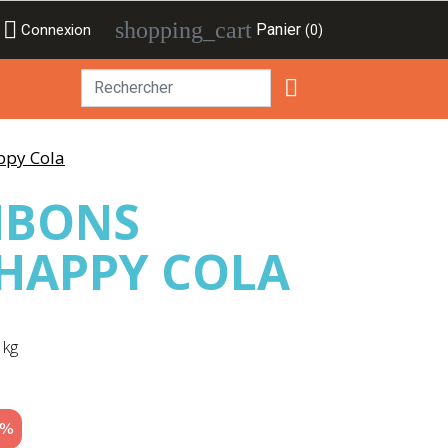

shopping_cart
Panier
Connexion
(0)

ppy Cola
NBONS
HAPPY COLA
 kg
5%