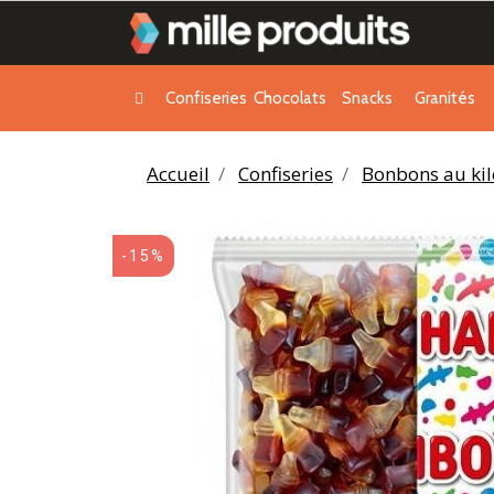
Confiseries
Chocolats
Snacks
Granités
Accueil
Confiseries
Bonbons au kil
-15%