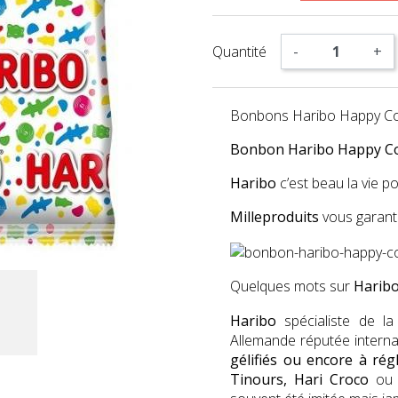
Quantité
-
+
Bonbons Haribo Happy Co
Bonbon Haribo Happy Col
Haribo
c’est beau la vie po
Milleproduits
vous garanti
Quelques mots sur
Harib
Haribo
spécialiste de l
Allemande réputée intern
gélifiés ou encore à régl
Tinours, Hari Croco
ou 