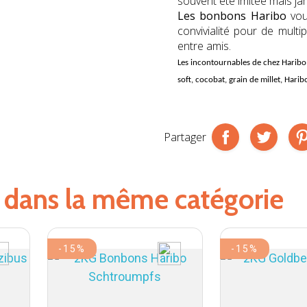
souvent été imitée mais ja
Les bonbons Haribo
vou
convivialité pour de multi
entre amis.
Les incontournables de chez
Haribo
soft, cocobat, grain de millet, Harib
Partager
s dans la même catégorie
-15%
-15%