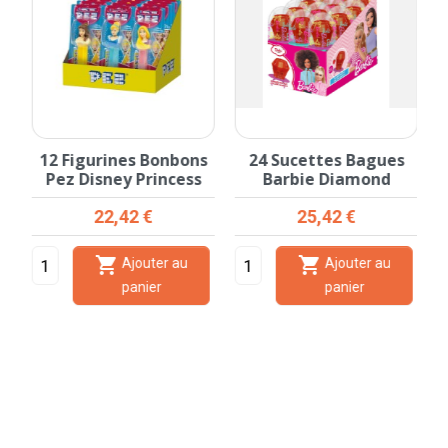
à
12 Figurines Bonbons
24 Sucettes Bagues
Pez Disney Princess
Barbie Diamond
Prix
Prix
22,42 €
25,42 €


Ajouter au
Ajouter au
panier
panier