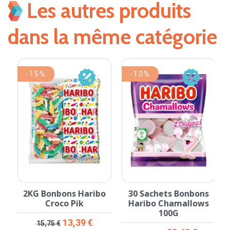
Les autres produits
dans la même catégorie
-15%
-10%
la
2KG Bonbons Haribo
30 Sachets Bonbons
Croco Pik
Haribo Chamallows
100G
Prix de base
Prix
13,39 €
15,75 €