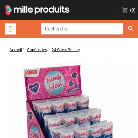

shopping_cart
(0)

Accueil
Confiseries
24 Gloss Beauty