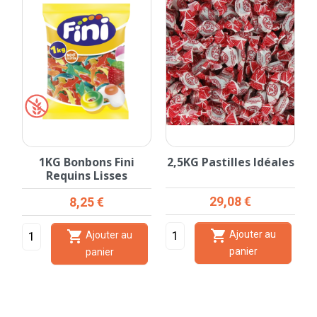
y
1KG Bonbons Fini
2,5KG Pastilles Idéales
Requins Lisses
Prix
Prix
29,08 €
8,25 €


Ajouter au
Ajouter au
panier
panier