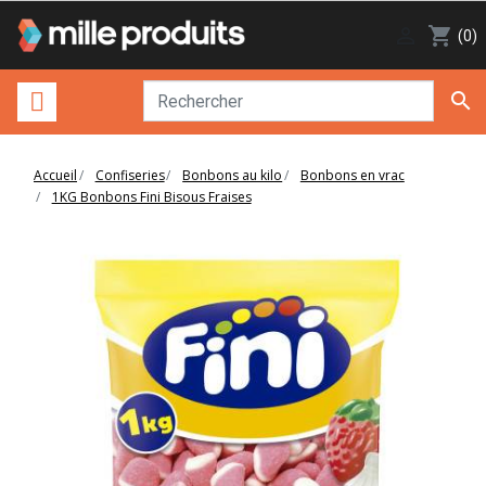

shopping_cart
(0)

Accueil
Confiseries
Bonbons au kilo
Bonbons en vrac
1KG Bonbons Fini Bisous Fraises