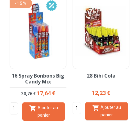
-15%
16 Spray Bonbons Big
28 Bibi Cola
Candy Mix
Prix
Prix de base
Prix
12,23 €
17,64 €
20,76 €


Ajouter au
Ajouter au
panier
panier