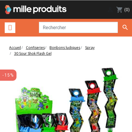

shopping_cart
(0)

Accueil
Confiseries
Bonbons ludiques
Spray
30 Sour Shok Flash Gel
-15%