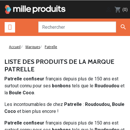

shopping_cart
(0)

Accueil
Marques
Patrelle
LISTE DES PRODUITS DE LA MARQUE
PATRELLE
Patrelle confiseur
français depuis plus de 150 ans est
surtout connu pour ses
bonbons
tels que le
Roudoudou
et
la
Boule Coco
.
Les incontournables de chez
Patrelle
:
Roudoudou, Boule
Coco
et bien plus encore !
Patrelle confiseur
français depuis plus de 150 ans est
surtout connu pour ses
bonbons
tels que le
Roudoudou
et