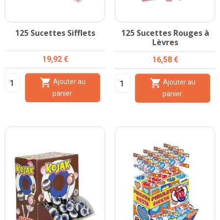
125 Sucettes Sifflets
125 Sucettes Rouges à
Lèvres
Prix
19,92 €
Prix
16,58 €


Ajouter au
Ajouter au
panier
panier