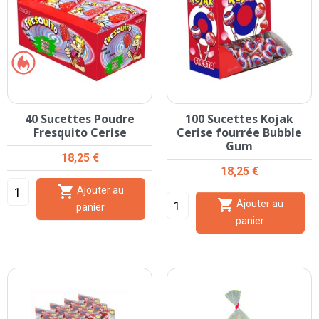
40 Sucettes Poudre
100 Sucettes Kojak
Fresquito Cerise
Cerise fourrée Bubble
Gum
Prix
18,25 €
Prix
18,25 €

Ajouter au

Ajouter au
panier
panier