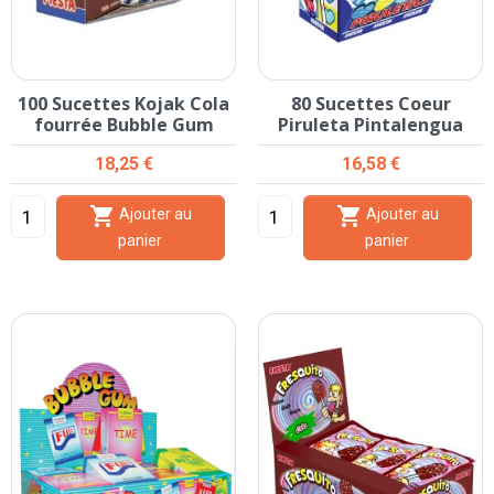
100 Sucettes Kojak Cola
80 Sucettes Coeur
fourrée Bubble Gum
Piruleta Pintalengua
Prix
Prix
18,25 €
16,58 €


Ajouter au
Ajouter au
panier
panier