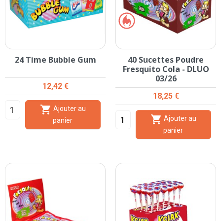
24 Time Bubble Gum
40 Sucettes Poudre
Fresquito Cola - DLUO
03/26
Prix
12,42 €
Prix
18,25 €

Ajouter au

Ajouter au
panier
panier