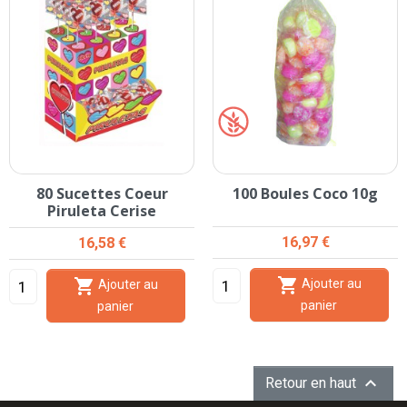
80 Sucettes Coeur
100 Boules Coco 10g
Piruleta Cerise
Prix
Prix
16,97 €
16,58 €


Ajouter au
Ajouter au
panier
panier

Retour en haut