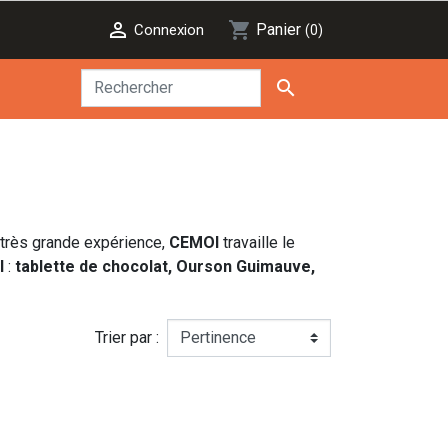

shopping_cart
Panier
Connexion
(0)

 très grande expérience,
CEMOI
travaille le
I
:
tablette de chocolat, Ourson Guimauve,
Trier par :