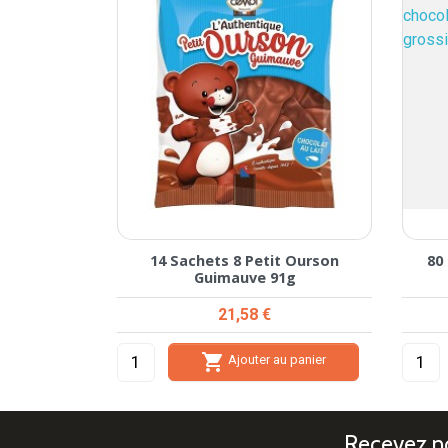
14 Sachets 8 Petit Ourson
80
Guimauve 91g
Prix
21,58 €

Ajouter au panier
Recevez no