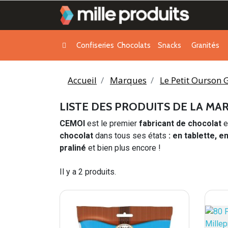
Confiseries
Chocolats
Snacks
Granités
Accueil
Marques
Le Petit Ourson
LISTE DES PRODUITS DE LA M
CEMOI
est le premier
fabricant de chocolat
e
chocolat
dans tous ses états
: en tablette, e
praliné
et bien plus encore !
Il y a 2 produits.