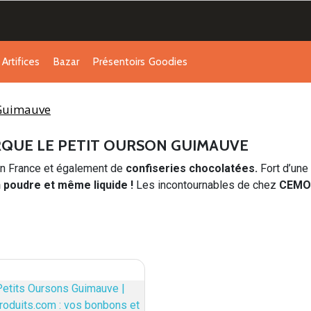
Artifices
Bazar
Présentoirs
Goodies
 Guimauve
ARQUE LE PETIT OURSON GUIMAUVE
n France et également de
confiseries chocolatées
.
Fort d’une
n poudre et même liquide !
Les incontournables de chez
CEMO