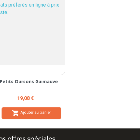
 Petits Oursons Guimauve
Prix
19,08 €

Ajouter au panier
s offres spéciales