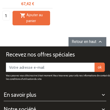
Prix
67,42 €

Ajouter au
panier

Retour en haut
Recevez nos offres spéciales
ok
Vous pouvez vous désinscrire à tout moment. Vous trouverez pour cela nos informations de contact d
les conditions d'utilisation du site.
En savoir plus
Notre société