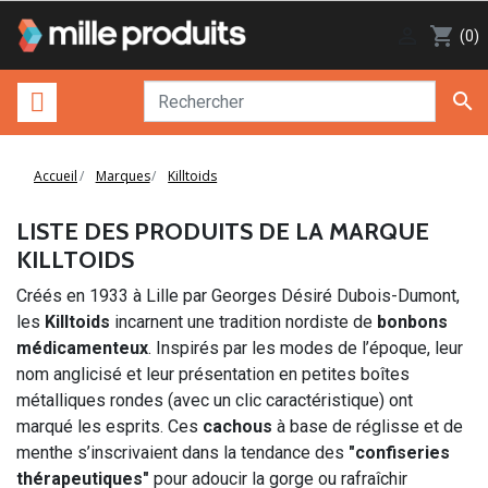

shopping_cart
(0)

Accueil
Marques
Killtoids
LISTE DES PRODUITS DE LA MARQUE
KILLTOIDS
Créés en 1933 à Lille par Georges Désiré Dubois-Dumont,
les
Killtoids
incarnent une tradition nordiste de
bonbons
médicamenteux
. Inspirés par les modes de l’époque, leur
nom anglicisé et leur présentation en petites boîtes
métalliques rondes (avec un clic caractéristique) ont
marqué les esprits. Ces
cachous
à base de réglisse et de
menthe s’inscrivaient dans la tendance des
"confiseries
thérapeutiques"
pour adoucir la gorge ou rafraîchir