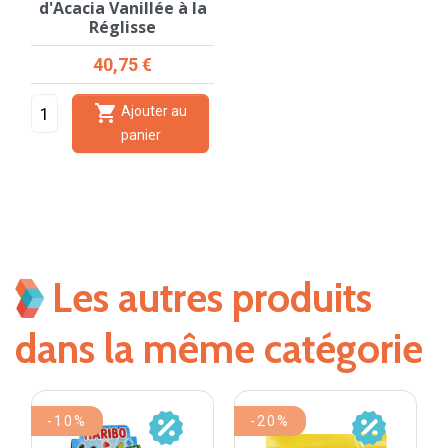
d'Acacia Vanillée à la
Réglisse
Prix
40,75 €

Ajouter au
panier
Les autres produits
dans la même catégorie
-10%
-20%