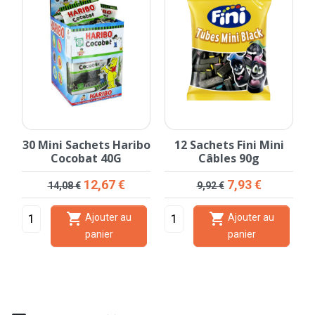
30 Mini Sachets Haribo
12 Sachets Fini Mini
1
Cocobat 40G
Câbles 90g
Prix de base
Prix
Prix de base
Prix
12,67 €
7,93 €
14,08 €
9,92 €


Ajouter au
Ajouter au
panier
panier