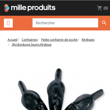

shopping_cart
(0)

Accueil
Confiseries
Petite confiserie de poche
Réglisses
3kg Bonbons Souris Réglisse