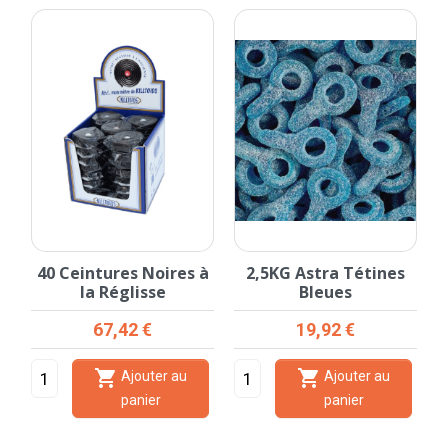
40 Ceintures Noires à
2,5KG Astra Tétines
la Réglisse
Bleues
Prix
Prix
67,42 €
19,92 €


Ajouter au
Ajouter au
panier
panier