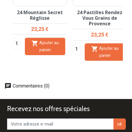
24 Mountain Secret
24 Pastilles Rendez
Réglisse
Vous Grains de
Provence
Prix
23,25 €
Prix
23,25 €

Ajouter au

Ajouter au
panier
panier
chat
Commentaires (0)
Recevez nos offres spéciales
ok