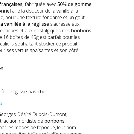
 françaises,
fabriquée avec
50% de gomme
onnel
allie la douceur de la vanille à la
sse, pour une texture fondante et un goût
 vanillée à la réglisse
s’adresse aux
entiques et aux nostalgiques des
bonbons
e 16 boîtes de 45g est parfait pour les
culiers souhaitant stocker ce produit
ur ses vertus apaisantes et son côté
s.
ds
 Georges Désiré Dubois-Dumont,
tradition nordiste de
bonbons
 par les modes de l’époque, leur nom
ion en petites boîtes métalliques rondes