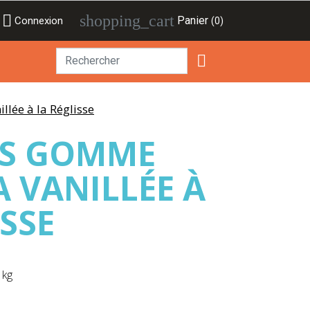

shopping_cart
Panier
Connexion
(0)

lée à la Réglisse
ES GOMME
A VANILLÉE À
ISSE
 kg