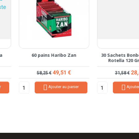
60 pains Haribo Zan
30 Sachets Bonbons Harib
Rotella 120 Grammes
Prix de base
Prix
Prix de base
Prix
49,51 €
28,42 €
58,25 €
31,58 €


Ajouter au panier
Ajouter au panier