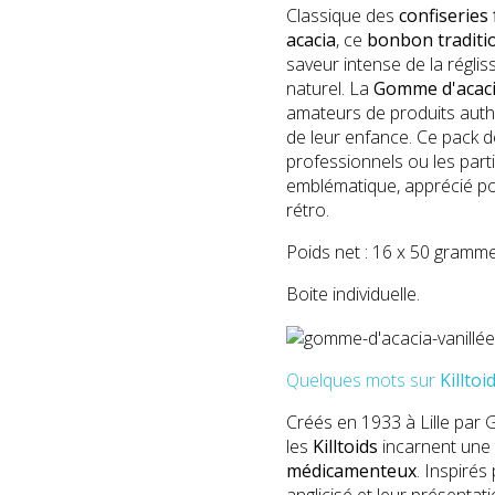
Classique des
confiseries
acacia
, ce
bonbon traditi
saveur intense de la régli
naturel. La
Gomme d'acacia
amateurs de produits auth
de leur enfance. Ce pack d
professionnels ou les parti
emblématique, apprécié po
rétro.
Poids net : 16 x 50 gramme
Boite individuelle.
Quelques mots sur
Killtoi
Créés en 1933 à Lille par
les
Killtoids
incarnent une 
médicamenteux
. Inspirés
anglicisé et leur présentat