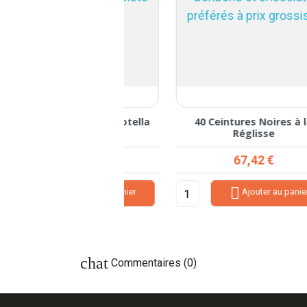
bons Haribo Rotella
40 Ceintures Noires à la
Réglisse
rix de base
Prix
Prix
9,14 €
67,42 €
0,75 €


Ajouter au panier
Ajouter au panier
chat
Commentaires (0)