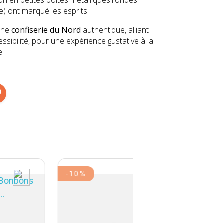
ue) ont marqué les esprits.
une
confiserie du Nord
authentique, alliant
essibilité, pour une expérience gustative à la
e.
-10%
-15%