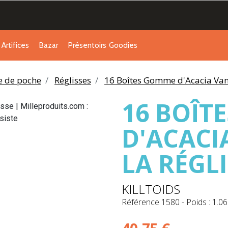
Artifices
Bazar
Présentoirs
Goodies
ie de poche
Réglisses
16 Boîtes Gomme d'Acacia Vanil
16 BOÎT
D'ACACI
LA RÉGL
KILLTOIDS
Référence
1580
-
Poids : 1.06