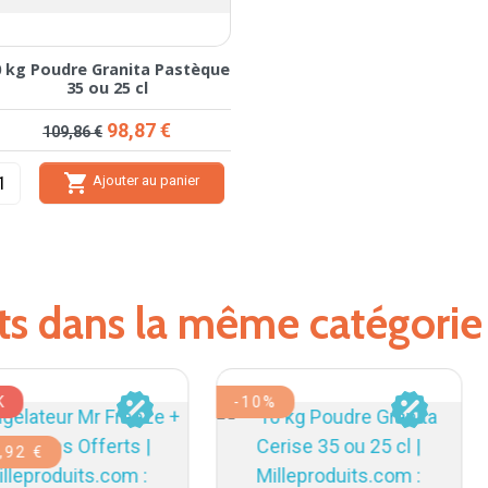
0 kg Poudre Granita Pastèque
35 ou 25 cl
Prix de base
Prix
98,87 €
109,86 €

Ajouter au panier
its dans la même catégorie
-10%
-10%