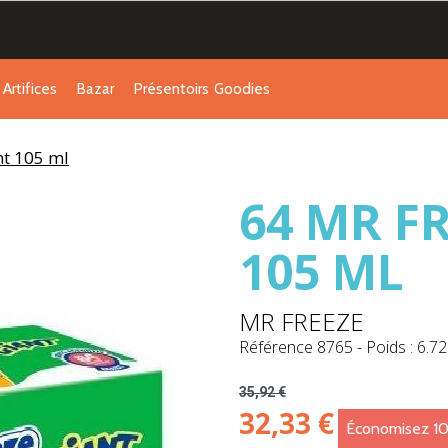
Artifices
Bazar
Présentoirs
Goodies
nt 105 ml
64 MR F
105 ML
MR FREEZE
Référence
8765
-
Poids : 6.72
35,92 €
32,33 €
Économisez 1