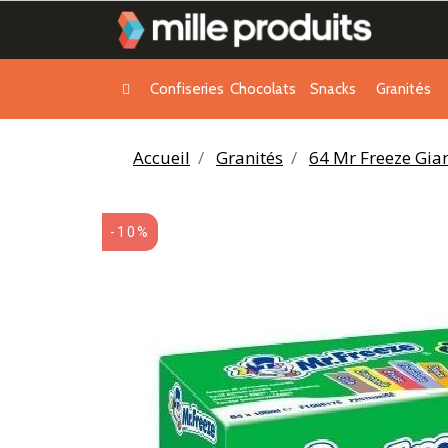
Confiseries
Chocolats
Snacks
Granités
Accueil
Granités
64 Mr Freeze Gia
-10%