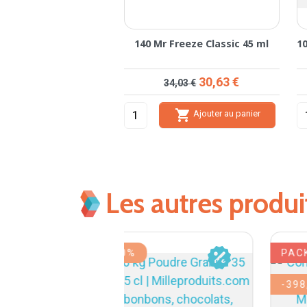
140 Mr Freeze Classic 45 ml
1
Prix de base
Prix
30,63 €
34,03 €

Ajouter au panier
Les autres produ
-10%