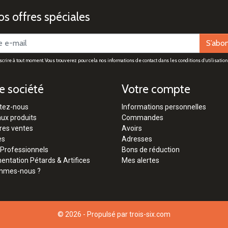
s offres spéciales
S’abo
rire à tout moment. Vous trouverez pour cela nos informations de contact dans les conditions d'utilisation 
e société
Votre compte
tez-nous
Informations personnelles
ux produits
Commandes
res ventes
Avoirs
es
Adresses
 Professionnels
Bons de réduction
ntation Pétards & Artifices
Mes alertes
mmes-nous ?
© 2026 - Propulsé par
trois-six.com