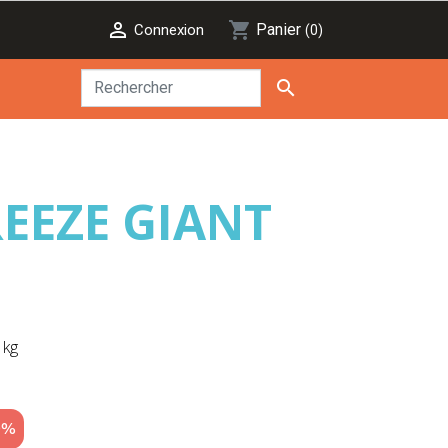

shopping_cart
Panier
Connexion
(0)

REEZE GIANT
 kg
0%