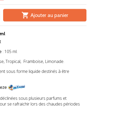

Ajouter au panier
 ml
t
e
: 105 ml.
ise, Tropical, Framboise, Limonade.
nt sous forme liquide destinés à être
eeze
déclinées sous plusieurs parfums et
t pour se rafraichir lors des chaudes périodes