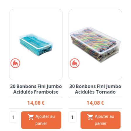
o
30 Bonbons Fini Jumbo
30 Bonbons Fini Jumbo
Acidulés Framboise
Acidulés Tornado
Prix
Prix
14,08 €
14,08 €


Ajouter au
Ajouter au
panier
panier