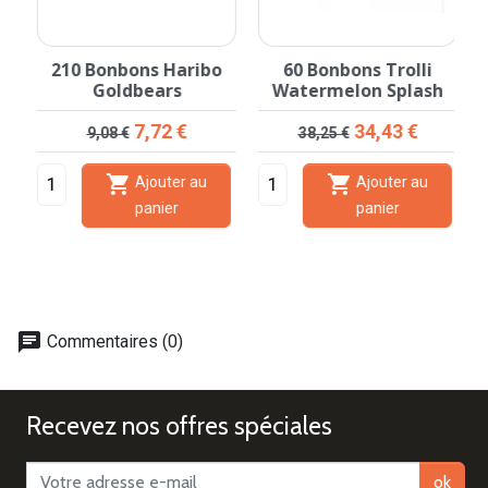
210 Bonbons Haribo
60 Bonbons Trolli
Goldbears
Watermelon Splash
Prix de base
Prix
Prix de base
Prix
7,72 €
34,43 €
9,08 €
38,25 €


Ajouter au
Ajouter au
panier
panier
chat
Commentaires (0)
Recevez nos offres spéciales
ok