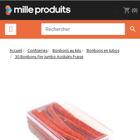

shopping_cart
(0)

Accueil
Confiseries
Bonbons au kilo
Bonbons en tubos
30 Bonbons Fini Jumbo Acidulés Fraise