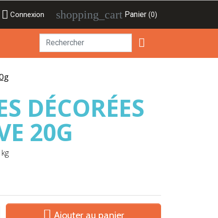

shopping_cart
Panier
Connexion
(0)

20g
SES DÉCORÉES
VE 20G
 kg

Ajouter au panier