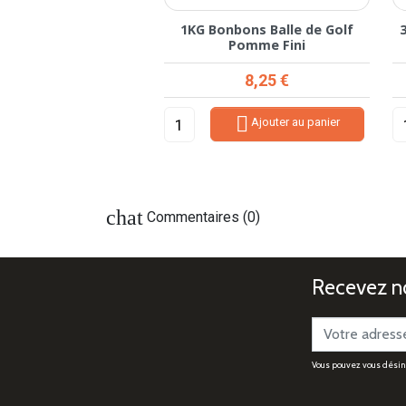
nbons Fini Cerises
1KG Bonbons Balle de Golf
Lisses
Pomme Fini
Prix
Prix
7,42 €
8,25 €


Ajouter au panier
Ajouter au panier
chat
Commentaires (0)
Recevez no
Vous pouvez vous désinsc