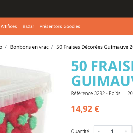
Artifices
Bazar
Présentoirs
Goodies
o
Bonbons en vrac
50 Fraises Décorées Guimauve 
50 FRAI
GUIMAU
Référence
3282
-
Poids : 1.20
14,92 €
Quantité
-
+