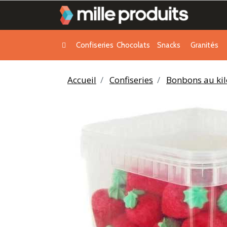
Confiseries
Chocolats
Snacks
Granités
Accueil
Confiseries
Bonbons au kil