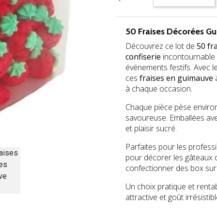
50 Fraises Décorées G
Découvrez ce lot de
50 fr
confiserie
incontournable 
événements festifs. Avec le
ces
fraises en guimauve
a
à chaque occasion.
Chaque pièce pèse environ
savoureuse. Emballées avec 
et plaisir sucré.
Parfaites pour les profess
pour décorer les gâteaux 
confectionner des box su
Un choix pratique et renta
attractive et goût irrésistibl