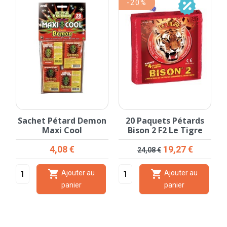
-20%
Sachet Pétard Demon
20 Paquets Pétards
Maxi Cool
Bison 2 F2 Le Tigre
Prix
Prix de base
Prix
4,08 €
19,27 €
24,08 €


Ajouter au
Ajouter au
panier
panier