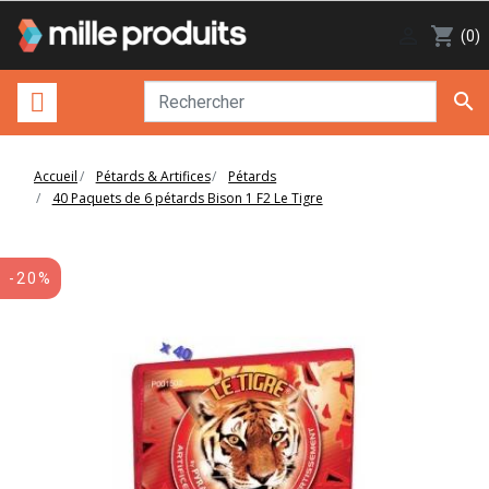

shopping_cart
(0)

Accueil
Pétards & Artifices
Pétards
40 Paquets de 6 pétards Bison 1 F2 Le Tigre
-20%