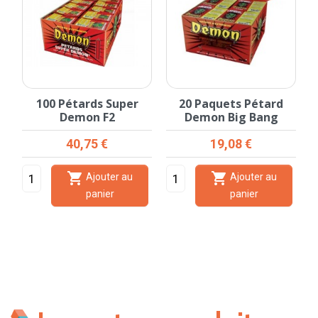
100 Pétards Super
20 Paquets Pétard
Demon F2
Demon Big Bang
Prix
Prix
40,75 €
19,08 €


Ajouter au
Ajouter au
panier
panier