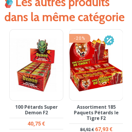
Les autres produits
dans la même catégorie
-20%
n
100 Pétards Super
Assortiment 185
Demon F2
Paquets Pétards le
Tigre F2
Prix
40,75 €
Prix de base
Prix
67,93 €
84,92 €