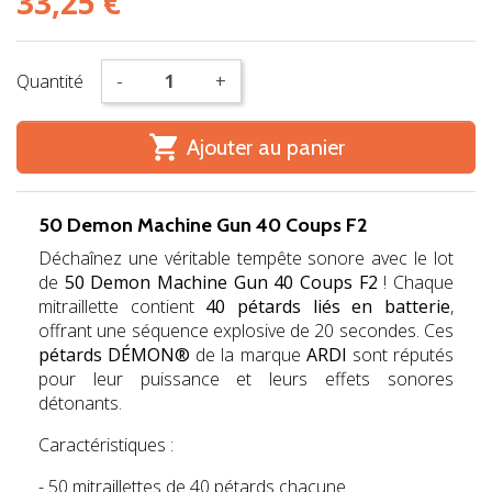
33,25 €
Quantité
-
+

Ajouter au panier
50 Demon Machine Gun 40 Coups F2
Déchaînez une véritable tempête sonore avec le lot
de
50 Demon Machine Gun 40 Coups F2
! Chaque
mitraillette contient
40 pétards liés en batterie
,
offrant une séquence explosive de 20 secondes. Ces
pétards DÉMON®
de la marque
ARDI
sont réputés
pour leur puissance et leurs effets sonores
détonants.
Caractéristiques :
- 50 mitraillettes de 40 pétards chacune