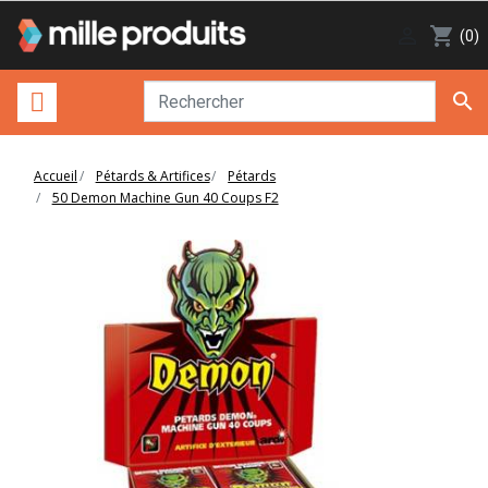

shopping_cart
(0)

Accueil
Pétards & Artifices
Pétards
50 Demon Machine Gun 40 Coups F2